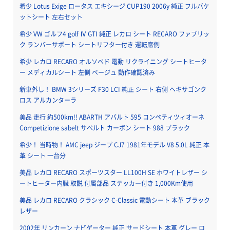
希少 Lotus Exige ロータス エキシージ CUP190 2006y 純正 フルバケ
ットシート 左右セット
希少 VW ゴルフ4 golf Ⅳ GTI 純正 レカロ シート RECARO ファブリッ
ク ランバーサポート シートリフター付き 運転席側
希少 レカロ RECARO オルソペド 電動 リクライニング シートヒータ
ー メディカルシート 左側 ベージュ 動作確認済み
新車外し！ BMW 3シリーズ F30 LCI 純正 シート 右側 ヘキサゴンク
ロス アルカンターラ
美品 走行 約500km!! ABARTH アバルト 595 コンペティツィオーネ
Competizione sabelt サベルト カーボン シート 988 ブラック
希少！ 当時物！ AMC jeep ジープ CJ7 1981年モデル V8 5.0L 純正 本
革 シート 一台分
美品 レカロ RECARO スポーツスター LL100H SE ホワイトレザー シ
ートヒーター内臓 取説 付属部品 ステッカー付き 1,000Km使用
美品 レカロ RECARO クラシック C-Classic 電動シート 本革 ブラック
レザー
2002年 リンカーン ナビゲーター 純正 サードシート 本革 グレー ロ