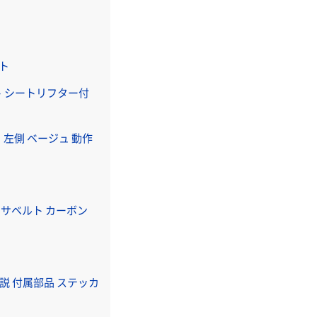
ット
ポート シートリフター付
 左側 ベージュ 動作
elt サベルト カーボン
取説 付属部品 ステッカ