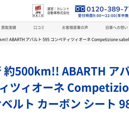
0120-389-7
運営：カレント
自動車株式会社
受付時間9:00～22:00(年中無
買取実績
口コミ
お客様直筆の声
旧車への想い
km!! ABARTH アバルト 595 コンペティツィオーネ Competizione sa
約500km!! ABARTH ア
ツィオーネ Competizio
t サベルト カーボン シート 9