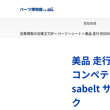
買取相場
旧車買取の旧車王TOP
>
パーツ
>
シート
>
美品 走行 約500
美品 走行 
コンペティ
sabel
ク