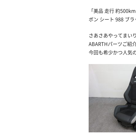
「美品 走行 約500km!
ボン シート 988 
さあさあやってまい
ABARTHパーツご紹
今回も希少かつ人気