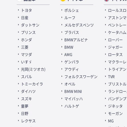
トヨタ
ポルシェ
ロールスロ
日産
ルーフ
アストンマ
ダットサン
メルセデスベンツ
ベントレー
プリンス
ブラバス
ケータハム
ホンダ
BMWアルピナ
ローバー
三菱
BMW
ジャガー
マツダ
AMG
ロータス
いすゞ
ゲンバラ
マクラーレ
光岡(ミツオカ)
アウディ
トライアン
スバル
フォルクスワーゲン
TVR
トミーカイラ
オペル
ブリストル
ダイハツ
BMW MINI
ランドロー
スズキ
マイバッハ
バンデンプ
童夢
ハルトゲ
ジネッタ
日野
モーガン
レクサス
MG