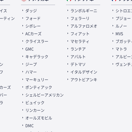
イス
ダッジ
ランボルギーニ
シトロエ
ーティン
フォード
フェラーリ
プジョー
シボレー
アルファロメオ
ルノー
ACカーズ
フィアット
MVS
クライスラー
マセラティ
ブガッテ
GMC
ランチア
マトラ
キャデラック
アバルト
アルピー
ン
ジープ
デトマソ
ヴェンチ
フ
ハマー
イタルデザイン
マーキュリー
アウトビアンキ
カーズ
ポンティアック
バー
シェルビーアメリカン
ラ
ビュイック
リンカーン
オールズモビル
DMC