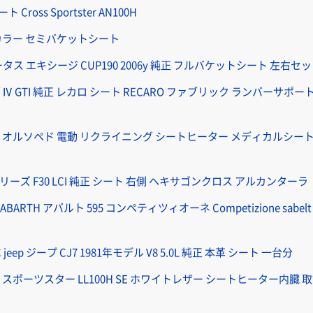
Cross Sportster AN100H
ンカラー セミバケットシート
e ロータス エキシージ CUP190 2006y 純正 フルバケットシート 左右セ
olf Ⅳ GTI 純正 レカロ シート RECARO ファブリック ランバーサ
RO オルソペド 電動 リクライニング シートヒーター メディカルシート
リーズ F30 LCI 純正 シート 右側 ヘキサゴンクロス アルカンターラ
! ABARTH アバルト 595 コンペティツィオーネ Competizione sab
eep ジープ CJ7 1981年モデル V8 5.0L 純正 本革 シート 一台分
RO スポーツスター LL100H SE ホワイトレザー シートヒーター内臓 