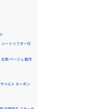
ット
ポート シートリフター付
 左側 ベージュ 動作
elt サベルト カーボン
取説 付属部品 ステッカ