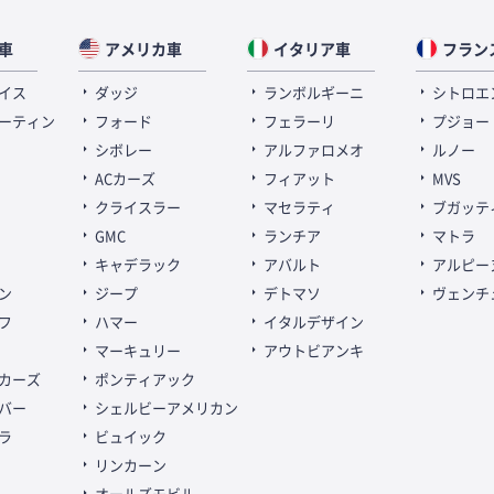
車
アメリカ車
イタリア車
フラン
イス
ダッジ
ランボルギーニ
シトロエ
ーティン
フォード
フェラーリ
プジョー
シボレー
アルファロメオ
ルノー
ACカーズ
フィアット
MVS
クライスラー
マセラティ
ブガッテ
GMC
ランチア
マトラ
キャデラック
アバルト
アルピー
ン
ジープ
デトマソ
ヴェンチ
フ
ハマー
イタルデザイン
マーキュリー
アウトビアンキ
カーズ
ポンティアック
バー
シェルビーアメリカン
ラ
ビュイック
リンカーン
オールズモビル