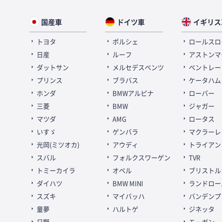
国産車
ドイツ車
イギリス
トヨタ
ポルシェ
ロールスロ
日産
ルーフ
アストンマ
ダットサン
メルセデスベンツ
ベントレー
プリンス
ブラバス
ケータハム
ホンダ
BMWアルピナ
ローバー
三菱
BMW
ジャガー
マツダ
AMG
ロータス
いすゞ
ゲンバラ
マクラーレ
光岡(ミツオカ)
アウディ
トライアン
スバル
フォルクスワーゲン
TVR
トミーカイラ
オペル
ブリストル
ダイハツ
BMW MINI
ランドロー
スズキ
マイバッハ
バンデンプ
童夢
ハルトゲ
ジネッタ
日野
モーガン