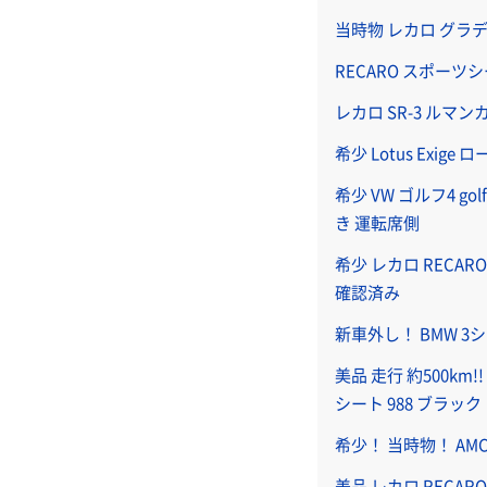
当時物 レカロ グラ
RECARO スポーツシート 
レカロ SR-3 ルマ
希少 Lotus Exig
希少 VW ゴルフ4 g
き 運転席側
希少 レカロ RECA
確認済み
新車外し！ BMW 3シ
美品 走行 約500km!
シート 988 ブラック
希少！ 当時物！ AMC j
美品 レカロ RECA