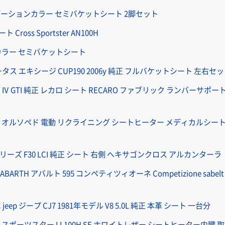
デーションカラー セミバケットシート 2脚セット
Cross Sportster AN100H
ンカラー セミバケットシート
e ロータス エキシージ CUP190 2006y 純正 フルバケットシート 左右セ
olf Ⅳ GTI 純正 レカロ シート RECARO ファブリック ランバーサ
RO オルソペド 電動 リクライニング シートヒーター メディカルシート
リーズ F30 LCI 純正 シート 右側 ヘキサゴンクロス アルカンターラ
! ABARTH アバルト 595 コンペティツィオーネ Competizione sab
eep ジープ CJ7 1981年モデル V8 5.0L 純正 本革 シート 一台分
RO スポーツスター LL100H SE ホワイトレザー シートヒーター内臓 