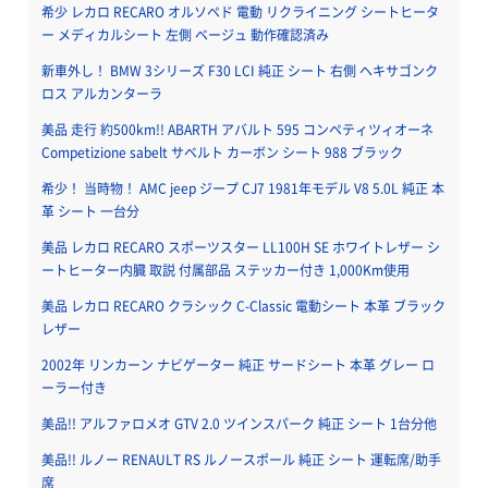
希少 レカロ RECARO オルソペド 電動 リクライニング シートヒータ
ー メディカルシート 左側 ベージュ 動作確認済み
新車外し！ BMW 3シリーズ F30 LCI 純正 シート 右側 ヘキサゴンク
ロス アルカンターラ
美品 走行 約500km!! ABARTH アバルト 595 コンペティツィオーネ
Competizione sabelt サベルト カーボン シート 988 ブラック
希少！ 当時物！ AMC jeep ジープ CJ7 1981年モデル V8 5.0L 純正 本
革 シート 一台分
美品 レカロ RECARO スポーツスター LL100H SE ホワイトレザー シ
ートヒーター内臓 取説 付属部品 ステッカー付き 1,000Km使用
美品 レカロ RECARO クラシック C-Classic 電動シート 本革 ブラック
レザー
2002年 リンカーン ナビゲーター 純正 サードシート 本革 グレー ロ
ーラー付き
美品!! アルファロメオ GTV 2.0 ツインスパーク 純正 シート 1台分他
美品!! ルノー RENAULT RS ルノースポール 純正 シート 運転席/助手
席