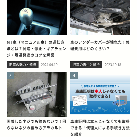
MT車（マニュアル車）の運転方
車のアンダーカバーが壊れた！修
法とは？発進・停止・ギアチェン
理費用はどのくらい？
ジ・坂道発進のコツを解説
旧車の魅力と知識
2024.04.19
旧車の再生と維持
2023.10.18
3
4
固着したネジでも諦めないで！回
車庫証明は本人じゃなくても取得
らないネジの緩め方アラカルト
できる！代理人による手続き方法
を紹介