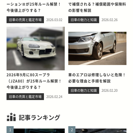
ーションⅢが25年ルール解禁！
で補償される？補償範囲や保険料
今後値上がりする？
の影響を解説
旧車の売買と鑑定市場
2026.03.02
旧車の魅力と知識
2026.02.26
2026年9月に80スープラ
車のエアロは修理しないと危険！
（JZA80）が25年ルール解禁！
必要な理由と手順を解説
今後値上がりする？
旧車の魅力と知識
2026.02.20
旧車の売買と鑑定市場
2026.02.24
記事ランキング
1
2