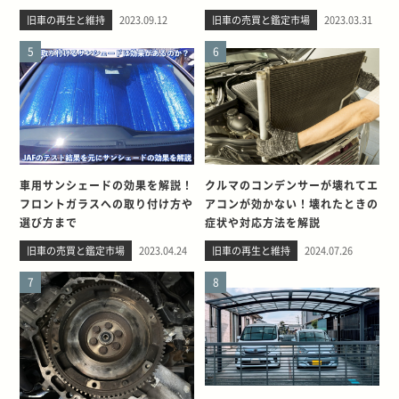
旧車の再生と維持
2023.09.12
旧車の売買と鑑定市場
2023.03.31
5
6
車用サンシェードの効果を解説！
クルマのコンデンサーが壊れてエ
フロントガラスへの取り付け方や
アコンが効かない！壊れたときの
選び方まで
症状や対応方法を解説
旧車の売買と鑑定市場
2023.04.24
旧車の再生と維持
2024.07.26
7
8