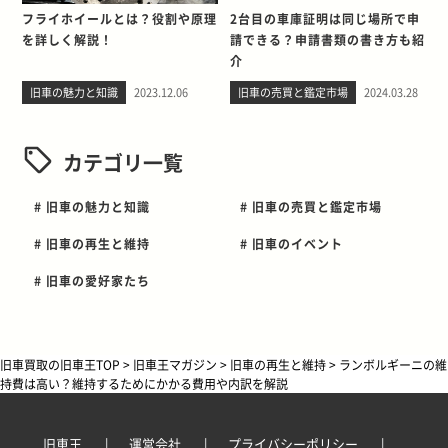
フライホイールとは？役割や原理
2台目の車庫証明は同じ場所で申
を詳しく解説！
請できる？申請書類の書き方も紹
介
旧車の魅力と知識
2023.12.06
旧車の売買と鑑定市場
2024.03.28
カテゴリ一覧
# 旧車の魅力と知識
# 旧車の売買と鑑定市場
# 旧車の再生と維持
# 旧車のイベント
# 旧車の愛好家たち
旧車買取の旧車王TOP
>
旧車王マガジン
>
旧車の再生と維持
>
ランボルギーニの維
持費は高い？維持するためにかかる費用や内訳を解説
旧車王
運営会社
プライバシーポリシー