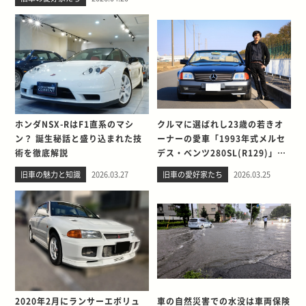
ホンダNSX-RはF1直系のマシ
クルマに選ばれし23歳の若きオ
ン？ 誕生秘話と盛り込まれた技
ーナーの愛車「1993年式メルセ
術を徹底解説
デス・ベンツ280SL(R129)」と
の出会い。そして別れを考える
旧車の魅力と知識
2026.03.27
旧車の愛好家たち
2026.03.25
2020年2月にランサーエボリュ
車の自然災害での水没は車両保険