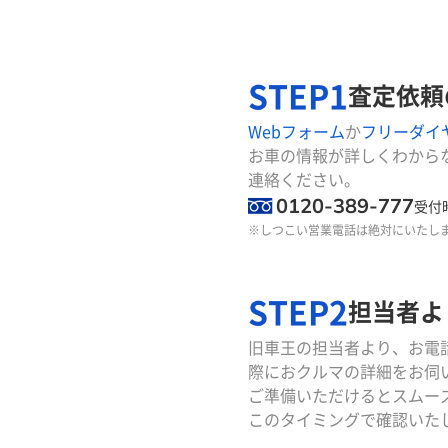
STEP1
査定依頼
Webフォーム
か
フリーダイ
お車の情報が詳しくわから
連絡ください。
0120-389-777
受付時
※しつこい営業電話は絶対にいたし
STEP2
担当者よ
旧車王の担当者より、お電
際におクルマの詳細をお伺
ご準備いただけるとスムー
このタイミングで確認いた