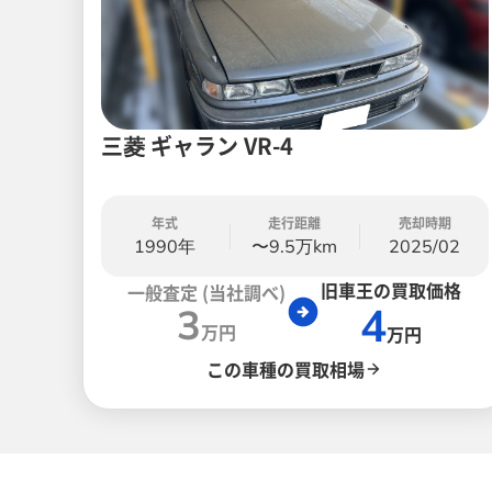
三菱 ギャラン VR-4
年式
走行距離
売却時期
1990年
〜9.5万km
2025/02
旧車王の買取価格
一般査定 (当社調べ)
4
3
万円
万円
この車種の買取相場