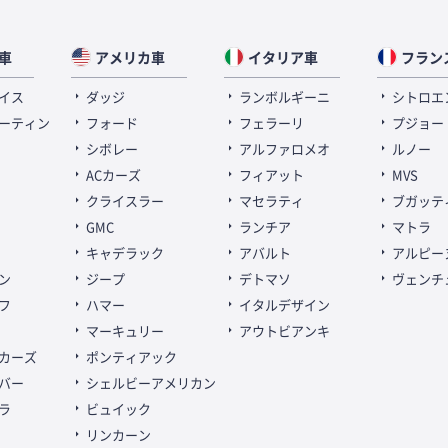
車
アメリカ車
イタリア車
フラン
イス
ダッジ
ランボルギーニ
シトロエ
ーティン
フォード
フェラーリ
プジョー
シボレー
アルファロメオ
ルノー
ACカーズ
フィアット
MVS
クライスラー
マセラティ
ブガッテ
GMC
ランチア
マトラ
キャデラック
アバルト
アルピー
ン
ジープ
デトマソ
ヴェンチ
フ
ハマー
イタルデザイン
マーキュリー
アウトビアンキ
カーズ
ポンティアック
バー
シェルビーアメリカン
ラ
ビュイック
リンカーン