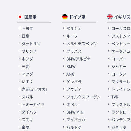
国産車
ドイツ車
イギリス
トヨタ
ポルシェ
ロールスロ
日産
ルーフ
アストンマ
ダットサン
メルセデスベンツ
ベントレー
プリンス
ブラバス
ケータハム
ホンダ
BMWアルピナ
ローバー
三菱
BMW
ジャガー
マツダ
AMG
ロータス
いすゞ
ゲンバラ
マクラーレ
光岡(ミツオカ)
アウディ
トライアン
スバル
フォルクスワーゲン
TVR
トミーカイラ
オペル
ブリストル
ダイハツ
BMW MINI
ランドロー
スズキ
マイバッハ
バンデンプ
童夢
ハルトゲ
ジネッタ