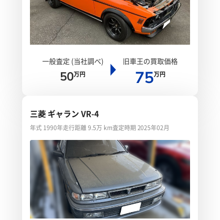
一般査定 (当社調べ)
旧車王の買取価格
75
50
万円
万円
三菱 ギャラン VR-4
年式 1990年
走行距離 9.5万 km
査定時期 2025年02月