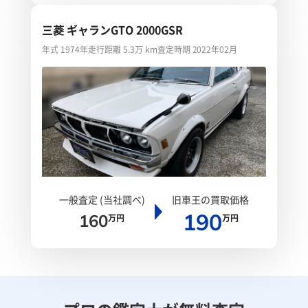
三菱 ギャランGTO 2000GSR
年式 1974年
走行距離 5.3万 km
査定時期 2022年02月
一般査定 (当社調べ)
旧車王の買取価格
190
160
万円
万円