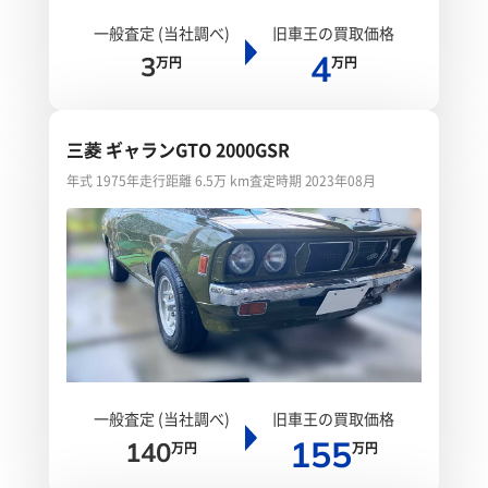
一般査定 (当社調べ)
旧車王の買取価格
4
3
万円
万円
三菱 ギャランGTO 2000GSR
年式 1975年
走行距離 6.5万 km
査定時期 2023年08月
一般査定 (当社調べ)
旧車王の買取価格
155
140
万円
万円