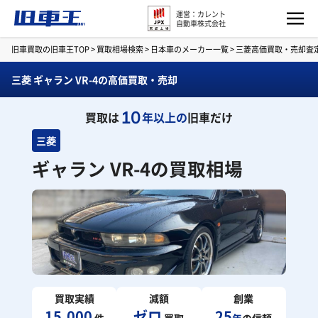
運営：カレント
自動車株式会社
旧車買取の旧車王TOP
>
買取相場検索
>
日本車のメーカー一覧
>
三菱高価買取・売却査
三菱 ギャラン VR-4の高価買取・売却
10
買取は
年以上の
旧車だけ
三菱
ギャラン VR-4の買取相場
買取実績
減額
創業
15,000
ゼロ
25
件
買取
年
の信頼