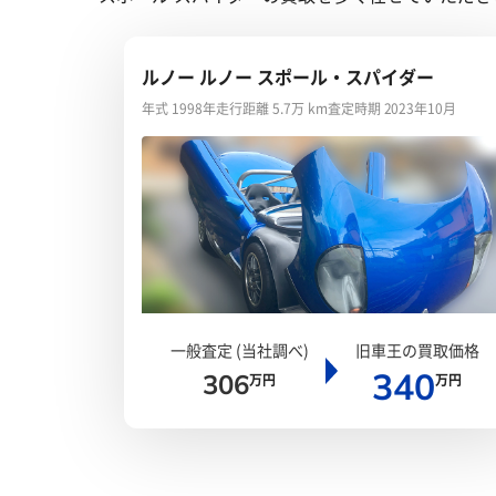
ルノー ルノー スポール・スパイダー
年式 1998年
走行距離 5.7万 km
査定時期 2023年10月
一般査定 (当社調べ)
旧車王の買取価格
340
306
万円
万円