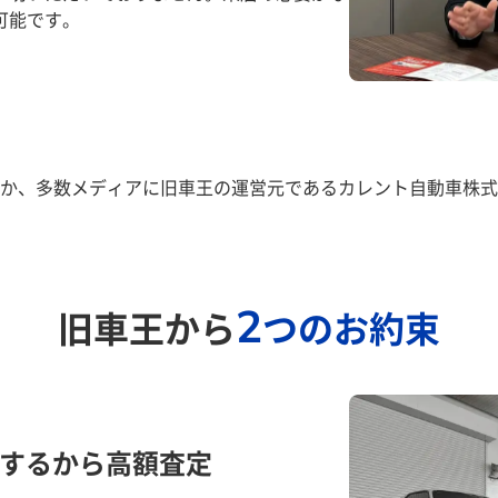
可能です。
か、多数メディアに旧車王の運営元であるカレント自動車株式
2
旧車王から
つのお約束
するから高額査定