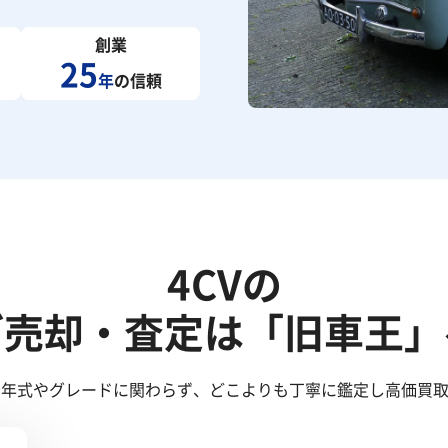
創業
25
年
の信頼
4CVの
ご売却・査定は「旧車王」
！年式やグレードに関わらず、どこよりも丁寧に鑑定し高価買