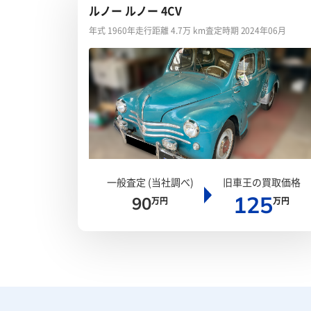
ルノー ルノー 4CV
年式 1960年
走行距離 4.7万 km
査定時期 2024年06月
一般査定 (当社調べ)
旧車王の買取価格
125
90
万円
万円