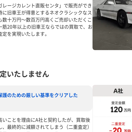
ガレージカレント直販センタ」で販売ができ
特に旧車王が得意とするネオクラシックなス
も数十万円～数百万円高くご売却いただくこ
一筋20年以上の旧車王ならではの買取で、お
査定を実現いたします。
定いたしません
保護のための厳しい基準をクリアした
高いことを理由にA社と契約したが、買取後
し、最終的に減額されてしまう（二重査定）