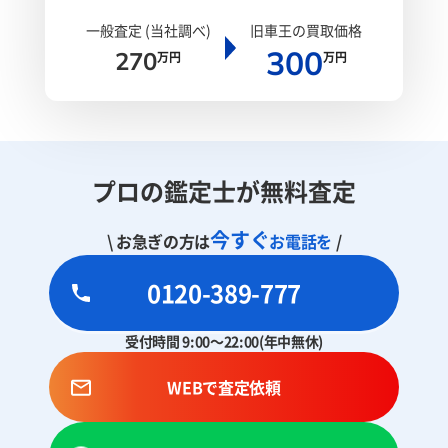
一般査定 (当社調べ)
旧車王の買取価格
300
270
万円
万円
プロの鑑定士が無料査定
今すぐ
\ お急ぎの方は
お電話を
/
0120-389-777
受付時間 9:00～22:00(年中無休)
WEBで査定依頼