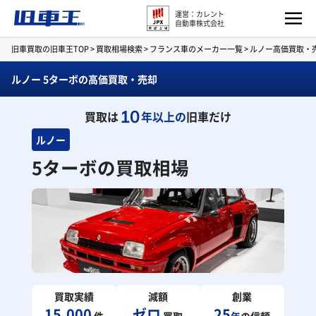
運営：カレント
自動車株式会社
旧車買取の旧車王TOP
>
買取相場検索
>
フランス車のメーカー一覧
>
ルノー高価買取・
ルノー 5ターボの高価買取・売却
10
買取は
年以上の
旧車だけ
ルノー
5ターボの買取相場
買取実績
減額
創業
15,000
ゼロ
25
件
買取
年
の信頼