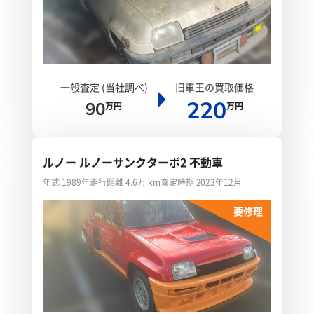
一般査定 (当社調べ)
旧車王の買取価格
220
90
万円
万円
ルノー ルノーサンクターボ2 不動車
年式 1989年
走行距離 4.6万 km
査定時期 2023年12月
要修理