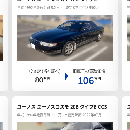
年式 1992年
走行距離 9.2万 km
査定時期 2025年02月
年
一般査定 (当社調べ)
旧車王の買取価格
106
80
万円
万円
ユーノス ユーノスコスモ 20B タイプE CCS
年式 1994年
走行距離 11.1万 km
査定時期 2022年07月
年