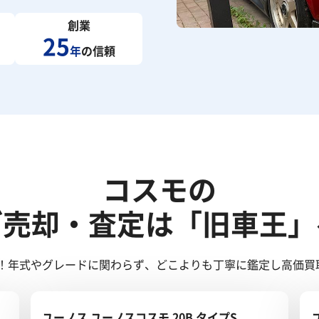
創業
25
年
の信頼
コスモの
ご売却・査定は「旧車王」
！年式やグレードに関わらず、どこよりも丁寧に鑑定し高価買
ユーノス ユーノスコスモ 20B タイプS