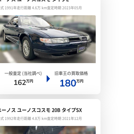
式 1991年
走行距離 4.6万 km
査定時期 2023年05月
一般査定 (当社調べ)
旧車王の買取価格
180
162
万円
万円
ユーノス ユーノスコスモ 20B タイプSX
式 1992年
走行距離 4.8万 km
査定時期 2021年12月