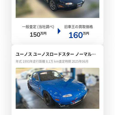
一般査定 (当社調べ)
旧車王の買取価格
160
150
万円
万円
ユーノス ユーノスロードスター ノーマルベ
ース車
年式 1993年
走行距離 8.1万 km
査定時期 2025年06月