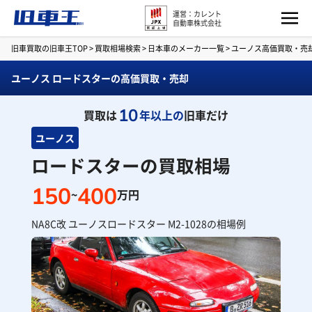
運営：カレント
自動車株式会社
旧車買取の旧車王TOP
>
買取相場検索
>
日本車のメーカー一覧
>
ユーノス高価買取・売
ユーノス ロードスターの高価買取・売却
10
買取は
年以上の
旧車だけ
ユーノス
ロードスターの買取相場
150
400
~
万円
NA8C改 ユーノスロードスター M2-1028の相場例