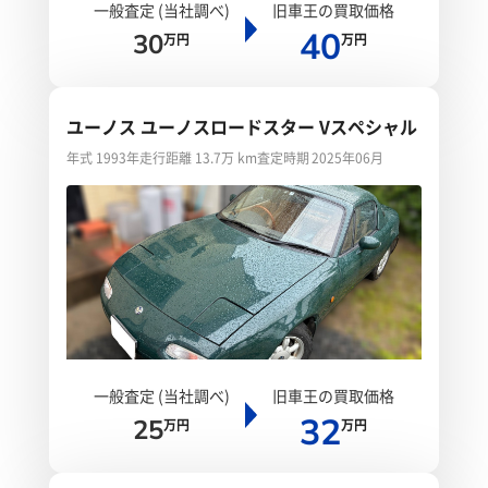
一般査定 (当社調べ)
旧車王の買取価格
40
30
万円
万円
ユーノス ユーノスロードスター Vスペシャル
年式 1993年
走行距離 13.7万 km
査定時期 2025年06月
一般査定 (当社調べ)
旧車王の買取価格
32
25
万円
万円