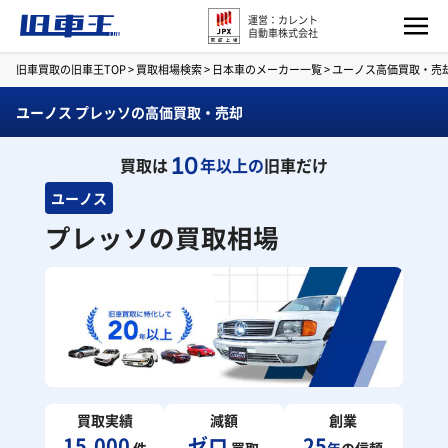
運営：カレント
自動車株式会社
旧車買取の旧車王TOP
>
買取相場検索
>
日本車のメーカー一覧
>
ユーノス高価買取・売
ユーノス プレッソの高価買取・売却
10
買取は
年以上の
旧車だけ
ユーノス
プレッソの買取相場
買取実績
減額
創業
15,000
ゼロ
25
件
買取
年
の信頼