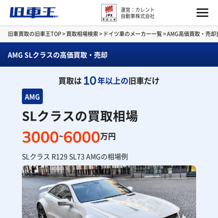
運営：カレント
自動車株式会社
旧車買取の旧車王TOP
>
買取相場検索
>
ドイツ車のメーカー一覧
>
AMG高価買取・売却
AMG SLクラスの高価買取・売却
10
買取は
年以上の
旧車だけ
AMG
SLクラスの買取相場
3000
6000
~
万円
SLクラス R129 SL73 AMGの相場例