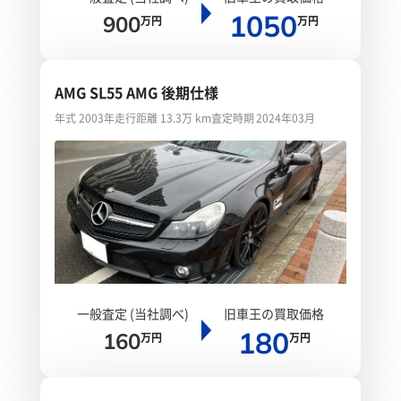
1050
900
万円
万円
AMG SL55 AMG 後期仕様
年式 2003年
走行距離 13.3万 km
査定時期 2024年03月
一般査定 (当社調べ)
旧車王の買取価格
180
160
万円
万円