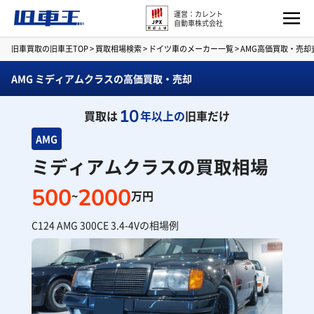
運営：カレント
自動車株式会社
旧車買取の旧車王TOP
>
買取相場検索
>
ドイツ車のメーカー一覧
>
AMG高価買取・売却
AMG ミディアムクラスの高価買取・売却
10
買取は
年以上の
旧車だけ
AMG
ミディアムクラスの買取相場
500
2000
~
万円
C124 AMG 300CE 3.4-4Vの相場例