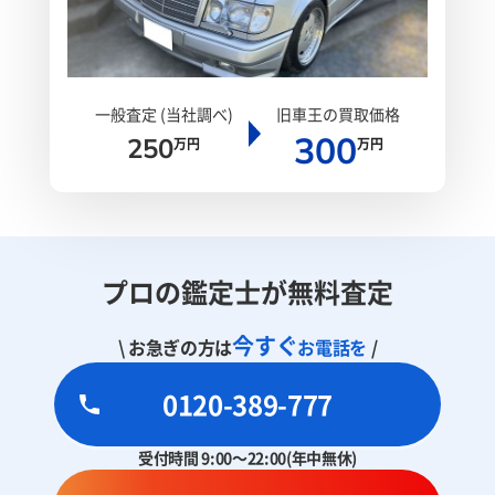
一般査定 (当社調べ)
旧車王の買取価格
300
250
万円
万円
プロの鑑定士が無料査定
今すぐ
\ お急ぎの方は
お電話を
/
0120-389-777
受付時間 9:00～22:00(年中無休)