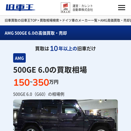
運営：カレント
自動車株式会社
旧車買取の旧車王TOP
>
買取相場検索
>
ドイツ車のメーカー一覧
>
AMG高価買取・売却
AMG 500GE 6.0の高価買取・売却
10
買取は
年以上の
旧車だけ
AMG
500GE 6.0の買取相場
150
350
~
万円
500GE 6.0（G60）の相場例