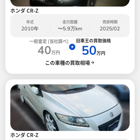
ホンダ CR-Z
年式
走行距離
売却時期
2010年
〜5.9万km
2025/02
旧車王の買取価格
一般査定 (当社調べ)
50
40
万円
万円
この車種の買取相場
ホンダ CR-Z