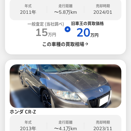
年式
走行距離
売却時期
2011年
〜5.8万km
2024/01
旧車王の買取価格
一般査定 (当社調べ)
20
15
万円
万円
この車種の買取相場
ホンダ CR-Z
年式
走行距離
売却時期
2013年
〜4.1万km
2023/11