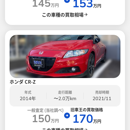
153
145
万円
万円
この車種の買取相場
ホンダ CR-Z
年式
走行距離
売却時期
2014年
〜2.0万km
2021/11
旧車王の買取価格
一般査定 (当社調べ)
170
150
万円
万円