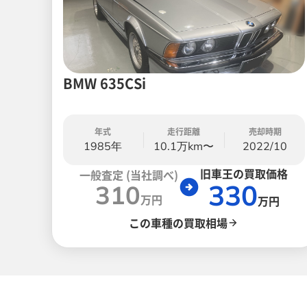
BMW 635CSi
年式
走行距離
売却時期
1985年
10.1万km〜
2022/10
旧車王の買取価格
一般査定 (当社調べ)
330
310
万円
万円
この車種の買取相場