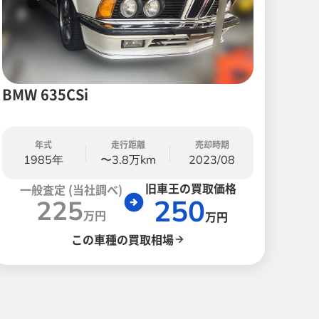
BMW 635CSi
年式
走行距離
売却時期
1985年
〜3.8万km
2023/08
旧車王の買取価格
一般査定 (当社調べ)
250
225
万円
万円
この車種の買取相場