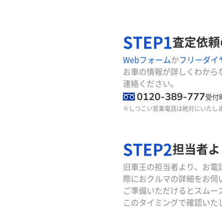
STEP1
査定依頼
Webフォーム
か
フリーダイ
お車の情報が詳しくわから
連絡ください。
0120-389-777
受付時
※しつこい営業電話は絶対にいたし
STEP2
担当者よ
旧車王の担当者より、お電
際におクルマの詳細をお伺
ご準備いただけるとスムー
このタイミングで確認いた