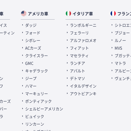
車
アメリカ車
イタリア車
フラン
イス
ダッジ
ランボルギーニ
シトロエ
ーティン
フォード
フェラーリ
プジョー
シボレー
アルファロメオ
ルノー
ACカーズ
フィアット
MVS
クライスラー
マセラティ
ブガッテ
GMC
ランチア
マトラ
キャデラック
アバルト
アルピー
ン
ジープ
デトマソ
ヴェンチ
フ
ハマー
イタルデザイン
マーキュリー
アウトビアンキ
カーズ
ポンティアック
バー
シェルビーアメリカン
ラ
ビュイック
リンカーン