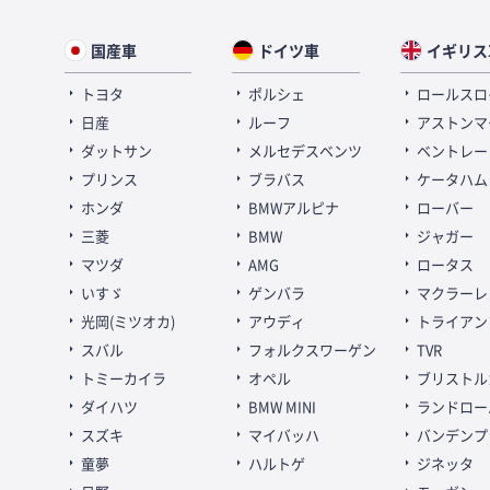
国産車
ドイツ車
イギリス
トヨタ
ポルシェ
ロールスロ
日産
ルーフ
アストンマ
ダットサン
メルセデスベンツ
ベントレー
プリンス
ブラバス
ケータハム
ホンダ
BMWアルピナ
ローバー
三菱
BMW
ジャガー
マツダ
AMG
ロータス
いすゞ
ゲンバラ
マクラーレ
光岡(ミツオカ)
アウディ
トライアン
スバル
フォルクスワーゲン
TVR
トミーカイラ
オペル
ブリストル
ダイハツ
BMW MINI
ランドロー
スズキ
マイバッハ
バンデンプ
童夢
ハルトゲ
ジネッタ