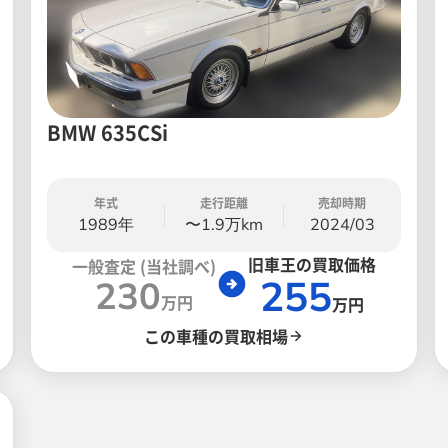
BMW 635CSi
年式
走行距離
売却時期
1989年
〜1.9万km
2024/03
旧車王の買取価格
一般査定 (当社調べ)
255
230
万円
万円
この車種の買取相場