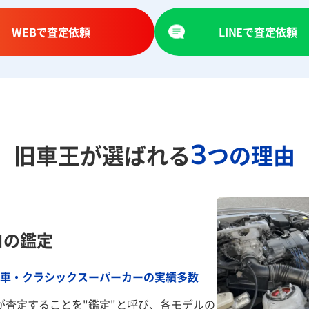
WEBで査定依頼
LINEで査定依頼
3
旧車王が選ばれる
つの理由
ロの鑑定
車・クラシックスーパーカーの実績多数
が査定することを"鑑定"と呼び、各モデルの