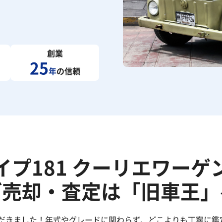
創業
25
年
の信頼
イプ181 クーリエワーゲ
ご売却・査定は「旧車王」
ただきました！年式やグレードに関わらず、どこよりも丁寧に