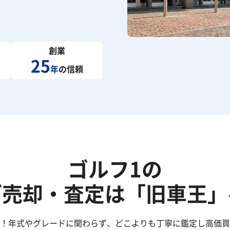
創業
25
年
の信頼
ゴルフ1の
ご売却・査定は「旧車王」
た！年式やグレードに関わらず、どこよりも丁寧に鑑定し高価