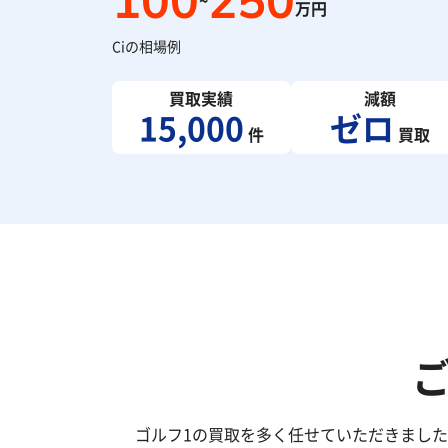
100
250
~
万円
Ciの相場例
買取実績
減額
15,000
ゼロ
件
買取
ゴルフ1の買取を多く任せていただきまし