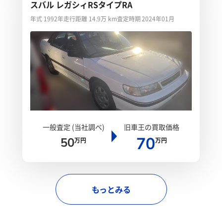
スバル レガシィRSタイプRA
年式 1992年
走行距離 14.9万 km
査定時期 2024年01月
一般査定 (当社調べ)
旧車王の買取価格
70
50
万円
万円
もっとみる