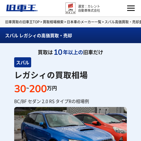
運営：カレント
自動車株式会社
旧車買取の旧車王TOP
>
買取相場検索
>
日本車のメーカー一覧
>
スバル高価買取・売却
スバル レガシィの高価買取・売却
10
買取は
年以上の
旧車だけ
スバル
レガシィの買取相場
30
200
~
万円
BC/BF セダン 2.0 RS タイプRの相場例