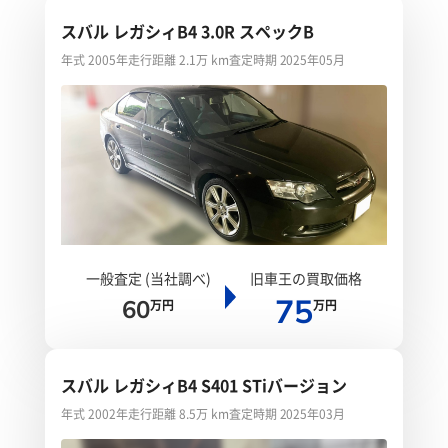
スバル レガシィB4 3.0R スペックB
年式 2005年
走行距離 2.1万 km
査定時期 2025年05月
一般査定 (当社調べ)
旧車王の買取価格
75
60
万円
万円
スバル レガシィB4 S401 STiバージョン
年式 2002年
走行距離 8.5万 km
査定時期 2025年03月