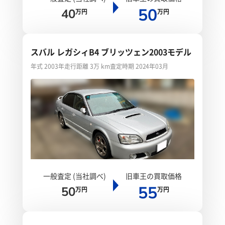
50
40
万円
万円
スバル レガシィB4 ブリッツェン2003モデル
年式 2003年
走行距離 3万 km
査定時期 2024年03月
一般査定 (当社調べ)
旧車王の買取価格
55
50
万円
万円