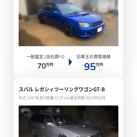
一般査定 (当社調べ)
旧車王の買取価格
95
70
万円
万円
スバル レガシィツーリングワゴンGT-B
年式 1997年
走行距離 9.1万 km
査定時期 2025年02月