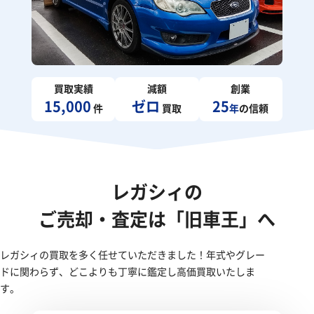
買取実績
減額
創業
15,000
ゼロ
25
件
買取
年
の信頼
レガシィの
ご売却・査定は「旧車王」へ
レガシィの買取を多く任せていただきました！年式やグレー
ドに関わらず、どこよりも丁寧に鑑定し高価買取いたしま
す。