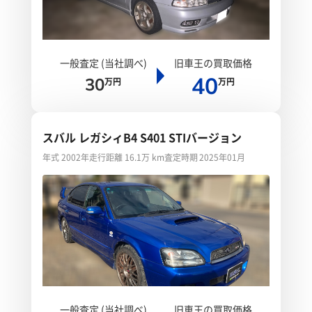
一般査定 (当社調べ)
旧車王の買取価格
40
30
万円
万円
スバル レガシィB4 S401 STIバージョン
年式 2002年
走行距離 16.1万 km
査定時期 2025年01月
一般査定 (当社調べ)
旧車王の買取価格