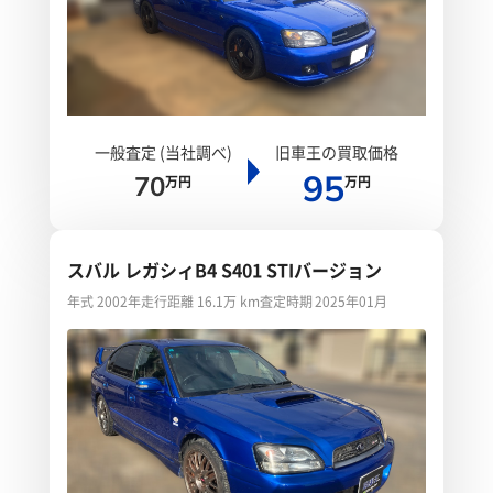
一般査定 (当社調べ)
旧車王の買取価格
95
70
万円
万円
スバル レガシィB4 S401 STIバージョン
年式 2002年
走行距離 16.1万 km
査定時期 2025年01月