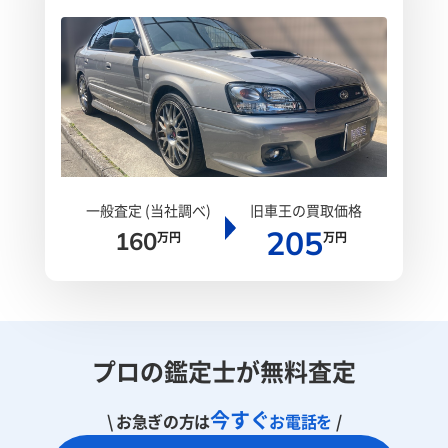
一般査定 (当社調べ)
旧車王の買取価格
205
160
万円
万円
プロの鑑定士が無料査定
今すぐ
\ お急ぎの方は
お電話を
/