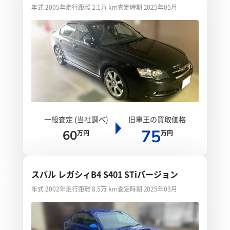
年式 2005年
走行距離 2.1万 km
査定時期 2025年05月
一般査定 (当社調べ)
旧車王の買取価格
75
60
万円
万円
スバル レガシィB4 S401 STiバージョン
年式 2002年
走行距離 8.5万 km
査定時期 2025年03月