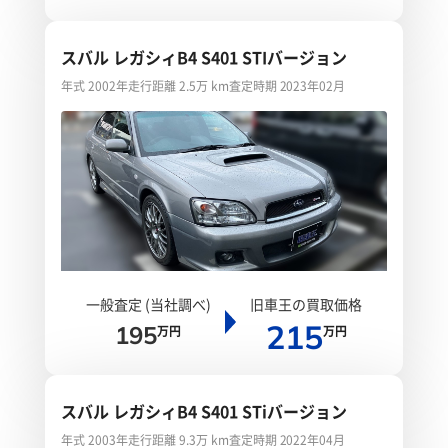
スバル レガシィB4 S401 STIバージョン
年式 2002年
走行距離 2.5万 km
査定時期 2023年02月
一般査定 (当社調べ)
旧車王の買取価格
215
195
万円
万円
スバル レガシィB4 S401 STiバージョン
年式 2003年
走行距離 9.3万 km
査定時期 2022年04月