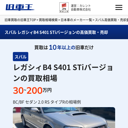
運営：カレント
自動車株式会社
旧車買取の旧車王TOP
>
買取相場検索
>
日本車のメーカー一覧
>
スバル高価買取・売却
スバル レガシィB4 S401 STiバージョンの高価買取・売却
10
買取は
年以上の
旧車だけ
スバル
レガシィB4 S401 STiバージョ
ンの買取相場
30
200
~
万円
BC/BF セダン 2.0 RS タイプRの相場例