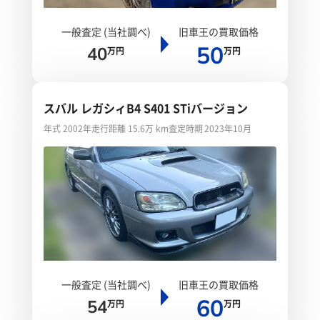
一般査定 (当社調べ)
旧車王の買取価格
50
40
万円
万円
スバル レガシィB4 S401 STiバージョン
年式 2002年
走行距離 15.6万 km
査定時期 2023年10月
一般査定 (当社調べ)
旧車王の買取価格
60
54
万円
万円