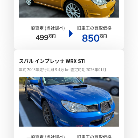
一般査定 (当社調べ)
旧車王の買取価格
850
499
万円
万円
スバル インプレッサ WRX STI
年式 2005年
走行距離 9.4万 km
査定時期 2026年01月
一般査定 (当社調べ)
旧車王の買取価格