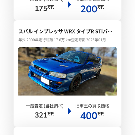
200
175
万円
万円
スバル インプレッサ WRX タイプR STiバー
ジョンVI リミテッド
年式 2000年
走行距離 17.6万 km
査定時期 2026年01月
一般査定 (当社調べ)
旧車王の買取価格
400
321
万円
万円