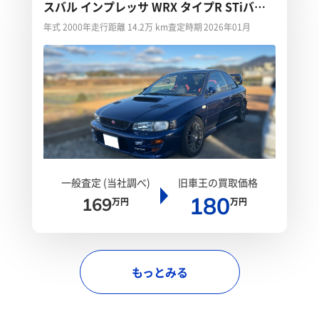
スバル インプレッサ WRX タイプR STiバー
ジョンVI
年式 2000年
走行距離 14.2万 km
査定時期 2026年01月
一般査定 (当社調べ)
旧車王の買取価格
180
169
万円
万円
もっとみる