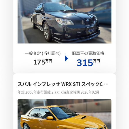
一般査定 (当社調べ)
旧車王の買取価格
315
175
万円
万円
スバル インプレッサ WRX STI スペックC タ
イプRA-R
年式 2006年
走行距離 2.7万 km
査定時期 2026年02月