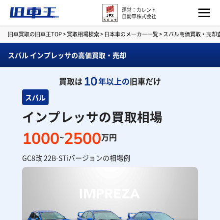
運営：カレント
自動車株式会社
旧車買取の旧車王TOP
>
買取相場検索
>
日本車のメーカー一覧
>
スバル高価買取・売却
スバル インプレッサの高価買取・売却
10
買取は
年以上の
旧車だけ
スバル
インプレッサの買取相場
1000
2500
~
万円
GC8改 22B-STiバージョンの相場例