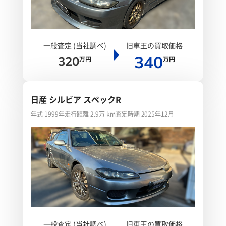
一般査定 (当社調べ)
旧車王の買取価格
340
320
万円
万円
日産 シルビア スペックR
年式 1999年
走行距離 2.9万 km
査定時期 2025年12月
一般査定 (当社調べ)
旧車王の買取価格