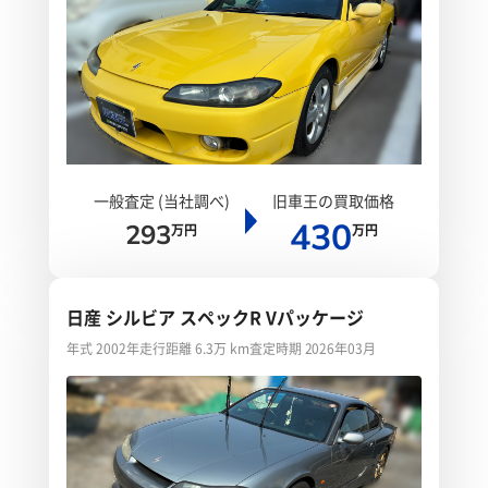
一般査定 (当社調べ)
旧車王の買取価格
430
293
万円
万円
日産 シルビア スペックR Vパッケージ
年式 2002年
走行距離 6.3万 km
査定時期 2026年03月