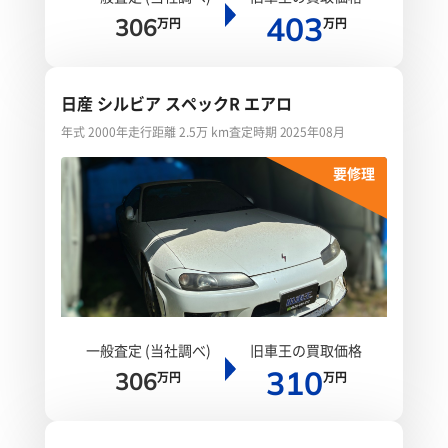
403
306
万円
万円
日産 シルビア スペックR エアロ
年式 2000年
走行距離 2.5万 km
査定時期 2025年08月
要修理
一般査定 (当社調べ)
旧車王の買取価格
310
306
万円
万円