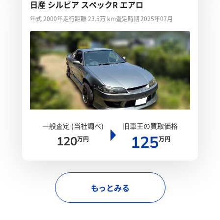
日産 シルビア スペックR エアロ
年式 2000年
走行距離 23.5万 km
査定時期 2025年07月
一般査定 (当社調べ)
旧車王の買取価格
125
120
万円
万円
もっとみる