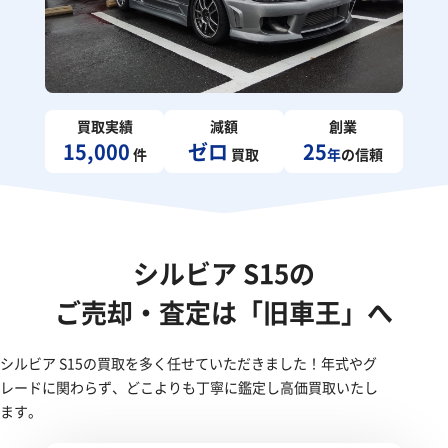
買取実績
減額
創業
15,000
ゼロ
25
件
買取
年
の信頼
シルビア S15の
ご売却・査定は「旧車王」へ
シルビア S15の買取を多く任せていただきました！年式やグ
レードに関わらず、どこよりも丁寧に鑑定し高価買取いたし
ます。