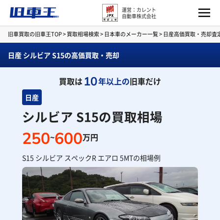
運営：カレント
自動車株式会社
旧車買取の旧車王TOP
>
買取相場検索
>
日本車のメーカー一覧
>
日産高価買取・売却査
日産 シルビア S15の高価買取・売却
10
買取は
年以上の
旧車だけ
日産
シルビア S15の買取相場
250
600
~
万円
S15 シルビア スペックR エアロ 5MTの相場例