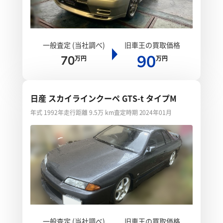
一般査定 (当社調べ)
旧車王の買取価格
90
70
万円
万円
日産 スカイラインクーペ GTS-t タイプM
年式 1992年
走行距離 9.5万 km
査定時期 2024年01月
一般査定 (当社調べ)
旧車王の買取価格