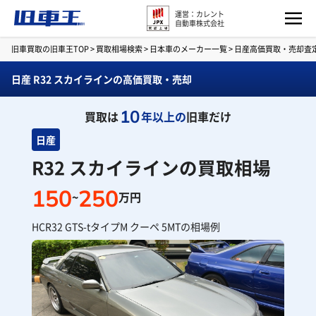
運営：カレント
自動車株式会社
旧車買取の旧車王TOP
>
買取相場検索
>
日本車のメーカー一覧
>
日産高価買取・売却査
日産 R32 スカイラインの高価買取・売却
10
買取は
年以上の
旧車だけ
日産
R32 スカイラインの買取相場
150
250
~
万円
HCR32 GTS-tタイプM クーペ 5MTの相場例