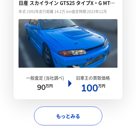
日産 スカイライン GTS25 タイプX・G MT載
せ替え
年式 1992年
走行距離 14.2万 km
査定時期 2023年12月
一般査定 (当社調べ)
旧車王の買取価格
100
90
万円
万円
もっとみる