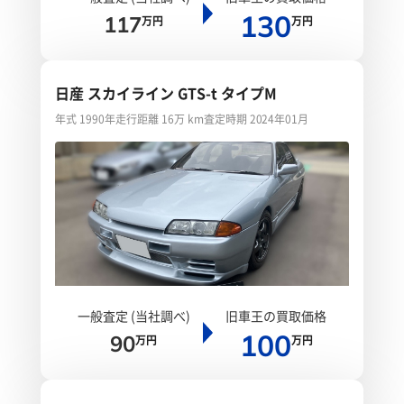
130
117
万円
万円
日産 スカイライン GTS-t タイプM
年式 1990年
走行距離 16万 km
査定時期 2024年01月
一般査定 (当社調べ)
旧車王の買取価格
100
90
万円
万円