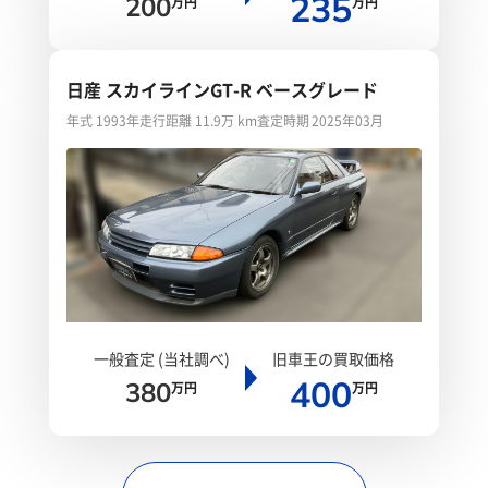
235
200
万円
万円
日産 スカイラインGT-R ベースグレード
年式 1993年
走行距離 11.9万 km
査定時期 2025年03月
一般査定 (当社調べ)
旧車王の買取価格
400
380
万円
万円