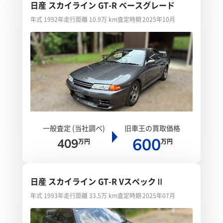
日産 スカイライン GT-R ベースグレード
年式 1992年
走行距離 10.9万 km
査定時期 2025年10月
一般査定 (当社調べ)
旧車王の買取価格
600
409
万円
万円
日産 スカイライン GT-R VスペックⅡ
年式 1993年
走行距離 33.5万 km
査定時期 2025年07月