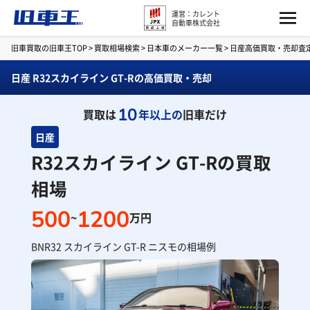
運営：カレント
自動車株式会社
旧車買取の旧車王TOP
>
買取相場検索
>
日本車のメーカー一覧
>
日産高価買取・売却査
日産 R32スカイライン GT-Rの高価買取・売却
10
買取は
年以上の
旧車だけ
日産
R32スカイライン GT-Rの買取
相場
500
1200
~
万円
BNR32 スカイライン GT-R ニスモの相場例