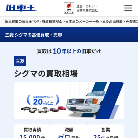
運営：カレント
自動車株式会社
旧車買取の旧車王TOP
>
買取相場検索
>
日本車のメーカー一覧
>
三菱高価買取・売却査
三菱 シグマの高価買取・売却
10
買取は
年以上の
旧車だけ
三菱
シグマの買取相場
買取実績
減額
創業
15,000
ゼロ
25
件
買取
年
の信頼