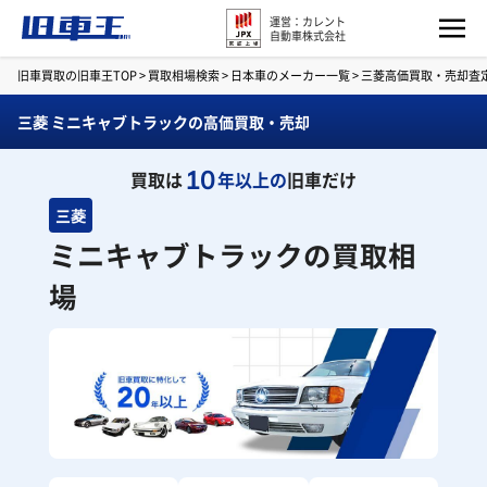
運営：カレント
自動車株式会社
旧車買取の旧車王TOP
>
買取相場検索
>
日本車のメーカー一覧
>
三菱高価買取・売却査
三菱 ミニキャブトラックの高価買取・売却
10
買取は
年以上の
旧車だけ
三菱
ミニキャブトラックの買取相
場