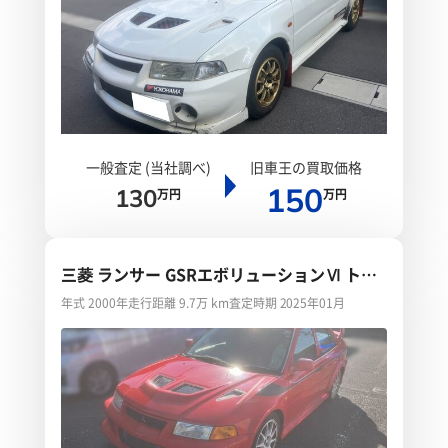
一般査定 (当社調べ)
旧車王の買取価格
150
130
万円
万円
三菱 ランサー GSRエボリューションⅥ トミ
ーマキネンエディション スペシャルカラーリ
年式 2000年
走行距離 9.7万 km
査定時期 2025年01月
ングパッケージ