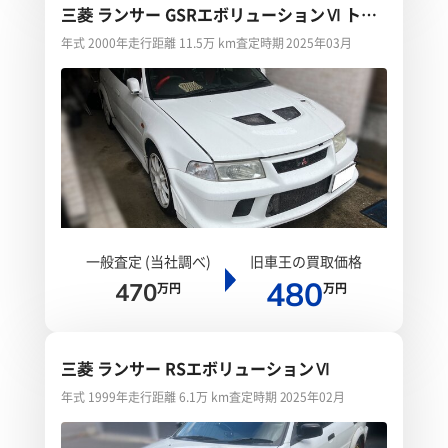
三菱 ランサー GSRエボリューションⅥ トミ
ーマキネンエディション
年式 2000年
走行距離 11.5万 km
査定時期 2025年03月
一般査定 (当社調べ)
旧車王の買取価格
480
470
万円
万円
三菱 ランサー RSエボリューションⅥ
年式 1999年
走行距離 6.1万 km
査定時期 2025年02月