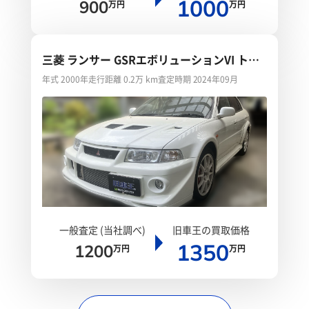
1000
900
万円
万円
三菱 ランサー GSRエボリューションVI トミ
ーマキネンエディション
年式 2000年
走行距離 0.2万 km
査定時期 2024年09月
一般査定 (当社調べ)
旧車王の買取価格
1350
1200
万円
万円