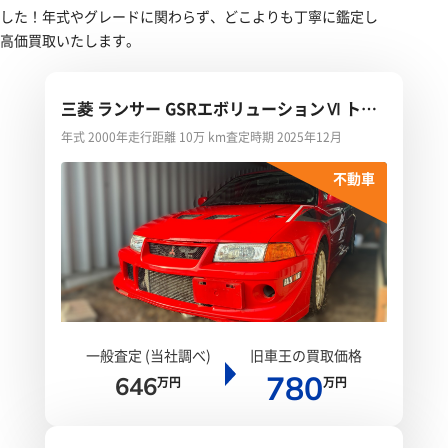
した！年式やグレードに関わらず、どこよりも丁寧に鑑定し
高価買取いたします。
三菱 ランサー GSRエボリューションⅥ トミ
ーマキネンエディション
年式 2000年
走行距離 10万 km
査定時期 2025年12月
不動車
一般査定 (当社調べ)
旧車王の買取価格
780
646
万円
万円