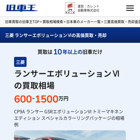
運営：カレント
自動車株式会社
旧車買取の旧車王TOP
>
買取相場検索
>
日本車のメーカー一覧
>
三菱高価買取・売却査
三菱 ランサーエボリューションⅥの高価買取・売却
10
買取は
年以上の
旧車だけ
三菱
ランサーエボリューションⅥ
の買取相場
600
1500
~
万円
CP9A ランサー GSRエボリューションVI トミーマキネン
エディション スペシャルカラーリングパッケージの相場
例