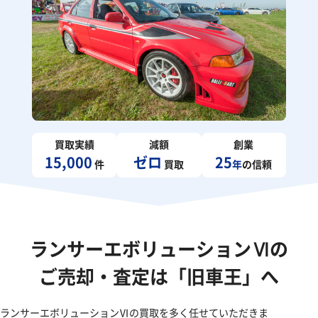
買取実績
減額
創業
15,000
ゼロ
25
件
買取
年
の信頼
ランサーエボリューションⅥの
ご売却・査定は「旧車王」へ
ランサーエボリューションⅥの買取を多く任せていただきま