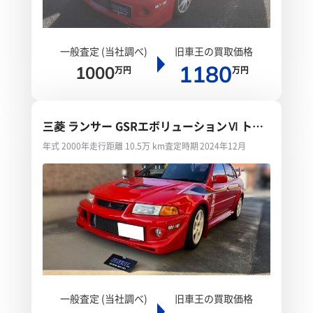
一般査定 (当社調べ)
旧車王の買取価格
1180
1000
万円
万円
三菱 ランサー GSRエボリューションⅥ トミ
ーマキネンエディション スペシャルカラーリ
年式 2000年
走行距離 10.5万 km
査定時期 2024年12月
ングパッケージ
一般査定 (当社調べ)
旧車王の買取価格