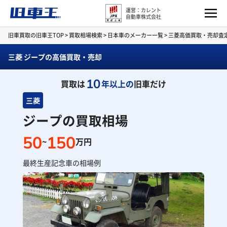
運営：カレント
自動車株式会社
旧車買取の旧車王TOP
>
買取相場検索
>
日本車のメーカー一覧
>
三菱高価買取・売却査
三菱 ジープの高価買取・売却
10
買取は
年以上の
旧車だけ
三菱
ジープの買取相場
50
150
~
万円
最終生産記念車の相場例