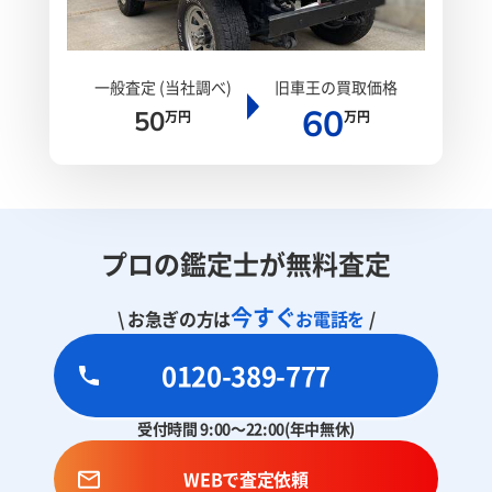
一般査定 (当社調べ)
旧車王の買取価格
60
50
万円
万円
プロの鑑定士が無料査定
今すぐ
\ お急ぎの方は
お電話を
/
0120-389-777
受付時間 9:00～22:00(年中無休)
WEBで査定依頼