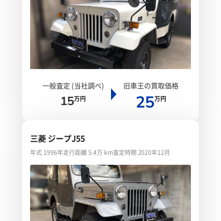
一般査定 (当社調べ)
旧車王の買取価格
25
15
万円
万円
三菱 ジープJ55
年式 1996年
走行距離 5.4万 km
査定時期 2020年12月