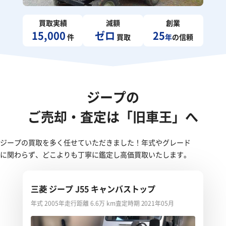
買取実績
減額
創業
15,000
ゼロ
25
件
買取
年
の信頼
ジープの
ご売却・査定は「旧車王」へ
ジープの買取を多く任せていただきました！年式やグレード
に関わらず、どこよりも丁寧に鑑定し高価買取いたします。
三菱 ジープ J55 キャンバストップ
年式 2005年
走行距離 6.6万 km
査定時期 2021年05月