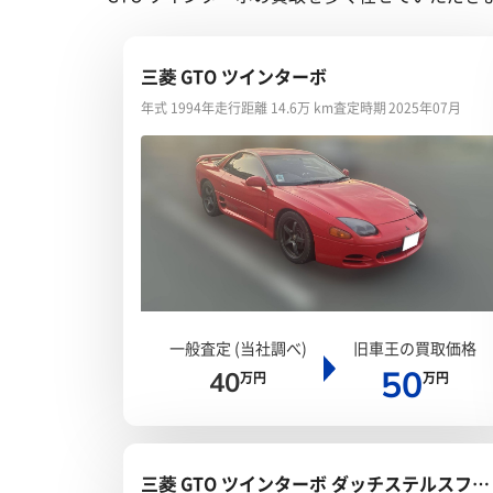
三菱 GTO ツインターボ
年式 1994年
走行距離 14.6万 km
査定時期 2025年07月
一般査定 (当社調べ)
旧車王の買取価格
50
40
万円
万円
三菱 GTO ツインターボ ダッチステルスフェ