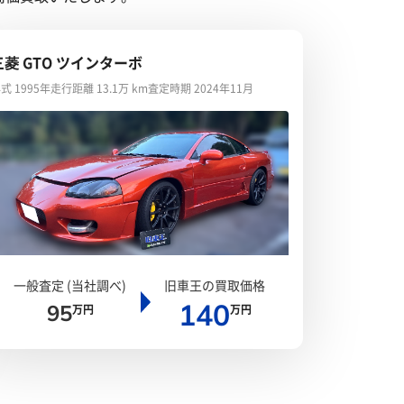
三菱 GTO ツインターボ
式 1995年
走行距離 13.1万 km
査定時期 2024年11月
一般査定 (当社調べ)
旧車王の買取価格
140
95
万円
万円