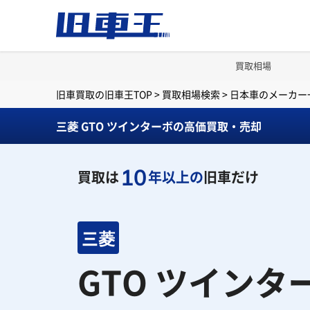
買取相場
旧車買取の旧車王TOP
>
買取相場検索
>
日本車のメーカー
三菱 GTO ツインターボの高価買取・売却
10
買取は
年以上の
旧車だけ
三菱
GTO ツインタ