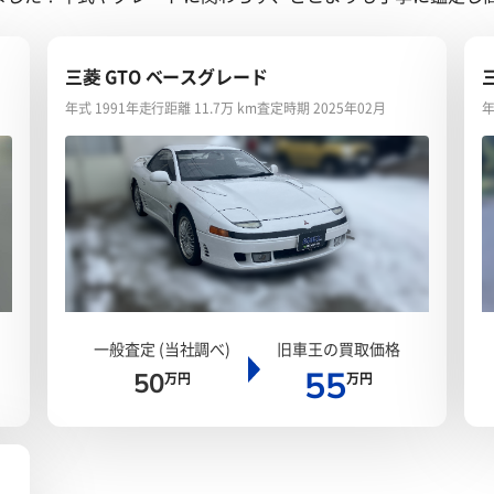
三菱 GTO ベースグレード
年式 1991年
走行距離 11.7万 km
査定時期 2025年02月
年
一般査定 (当社調べ)
旧車王の買取価格
55
50
万円
万円