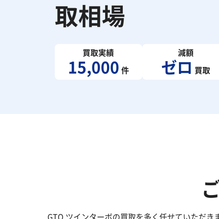
取相場
買取実績
減額
15,000
ゼロ
件
買取
GTO ツインターボの買取を多く任せていただ