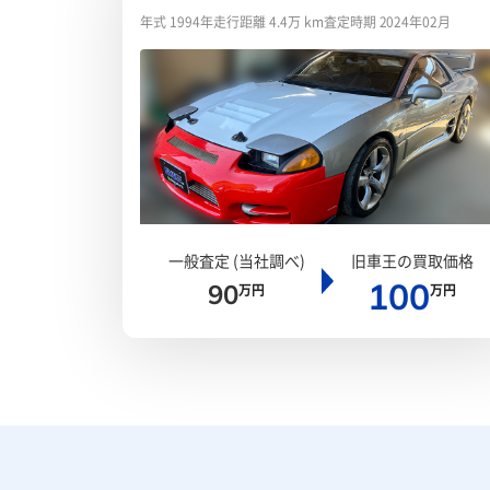
イス
年式 1994年
走行距離 4.4万 km
査定時期 2024年02月
一般査定 (当社調べ)
旧車王の買取価格
100
90
万円
万円