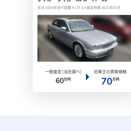
年式 2004年
走行距離 4.1万 km
査定時期 2025年05月
一般査定 (当社調べ)
旧車王の買取価格
70
60
万円
万円