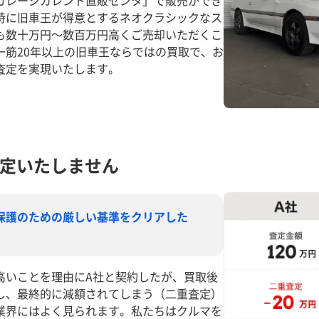
ガレージカレント直販センタ」で販売ができ
特に旧車王が得意とするネオクラシックなス
も数十万円～数百万円高くご売却いただくこ
一筋20年以上の旧車王ならではの買取で、お
査定を実現いたします。
定いたしません
保護のための厳しい基準をクリアした
高いことを理由にA社と契約したが、買取後
し、最終的に減額されてしまう（二重査定）
業界にはよく見られます。私たちはクルマを