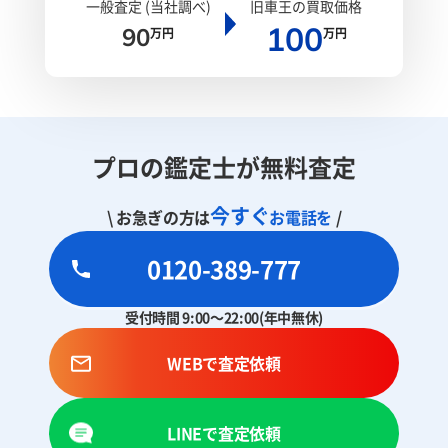
一般査定 (当社調べ)
旧車王の買取価格
100
90
万円
万円
プロの鑑定士が無料査定
今すぐ
\ お急ぎの方は
お電話を
/
0120-389-777
受付時間 9:00～22:00(年中無休)
WEBで査定依頼
LINEで査定依頼