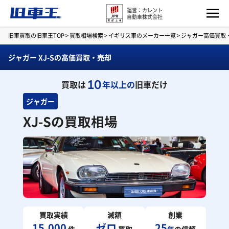
運営：カレント
自動車株式会社
旧車買取の旧車王TOP
>
買取相場検索
>
イギリス車のメーカー一覧
>
ジャガー高価買取
ジャガー XJ-Sの高価買取・売却
10
買取は
年以上の
旧車だけ
ジャガー
XJ-Sの買取相場
買取実績
減額
創業
15,000
ゼロ
25
件
買取
年
の信頼