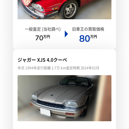
一般査定 (当社調べ)
旧車王の買取価格
80
70
万円
万円
ジャガー XJS 4.0クーペ
年式 1994年
走行距離 2.7万 km
査定時期 2024年02月