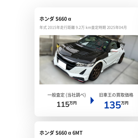
ホンダ S660 α
年式 2015年
走行距離 9.2万 km
査定時期 2025年04月
一般査定 (当社調べ)
旧車王の買取価格
135
115
万円
万円
ホンダ S660 α 6MT