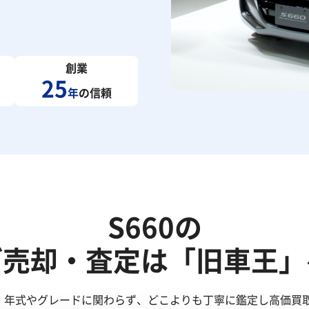
創業
25
年
の信頼
S660の
ご売却・査定は「旧車王」
た！年式やグレードに関わらず、どこよりも丁寧に鑑定し高価買