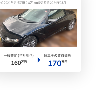
式 2021年
走行距離 0.8万 km
査定時期 2024年05月
一般査定 (当社調べ)
旧車王の買取価格
170
160
万円
万円