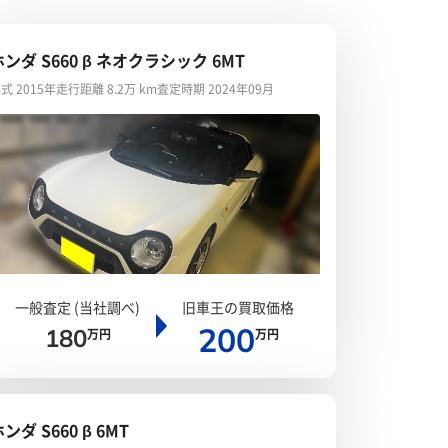
ホンダ S660 β ネオクラシック 6MT
式 2015年
走行距離 8.2万 km
査定時期 2024年09月
一般査定 (当社調べ)
旧車王の買取価格
200
180
万円
万円
ンダ S660 β 6MT