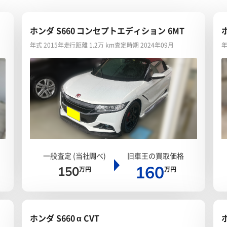
ホンダ S660 コンセプトエディション 6MT
年式 2015年
走行距離 1.2万 km
査定時期 2024年09月
年
一般査定 (当社調べ)
旧車王の買取価格
160
150
万円
万円
ホンダ S660 α CVT
ホ