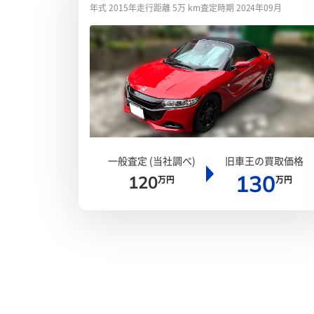
年式 2015年
走行距離 5万 km
査定時期 2024年09月
一般査定 (当社調べ)
旧車王の買取価格
130
120
万円
万円