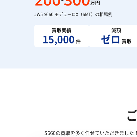
200
300
~
万円
JW5 S660 モデューロX（6MT）の相場例
買取実績
減額
15,000
ゼロ
件
買取
S660の買取を多く任せていただきまし