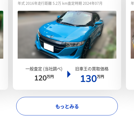
年式 2016年
走行距離 5.2万 km
査定時期 2024年07月
年
一般査定 (当社調べ)
旧車王の買取価格
130
120
万円
万円
もっとみる