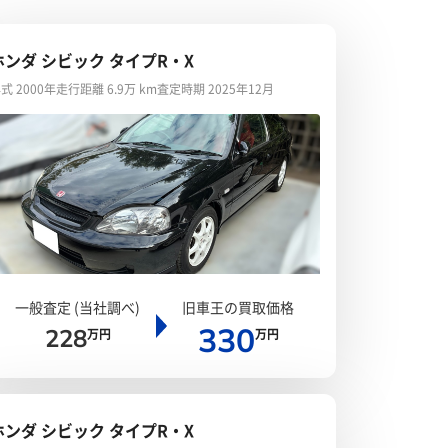
ホンダ シビック タイプR・X
式 2000年
走行距離 6.9万 km
査定時期 2025年12月
一般査定 (当社調べ)
旧車王の買取価格
330
228
万円
万円
ホンダ シビック タイプR・X