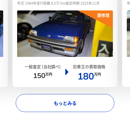
年式 1984年
走行距離 8.5万 km
査定時期 2025年11月
年
要修理
一般査定 (当社調べ)
旧車王の買取価格
180
150
万円
万円
もっとみる