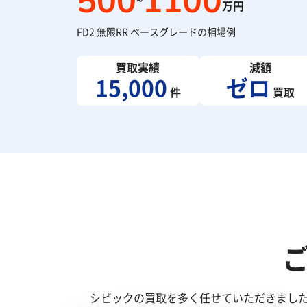
500
1100
~
万円
FD2 無限RR ベースグレードの相場例
買取実績
減額
15,000
ゼロ
件
買取
シビックの買取を多く任せていただきまし