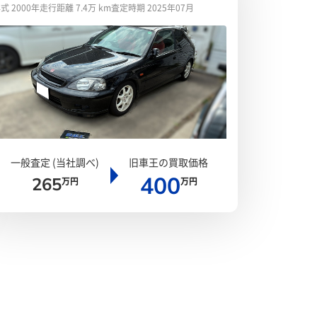
式 2000年
走行距離 7.4万 km
査定時期 2025年07月
一般査定 (当社調べ)
旧車王の買取価格
400
265
万円
万円