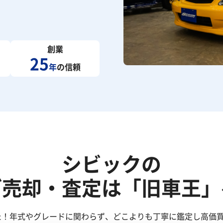
創業
25
年
の信頼
シビックの
ご売却・査定は「旧車王」
た！年式やグレードに関わらず、どこよりも丁寧に鑑定し高価