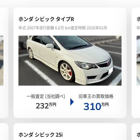
ホンダ シビック タイプR
年式 2007年
走行距離 6.6万 km
査定時期 2026年02月
年
一般査定 (当社調べ)
旧車王の買取価格
310
232
万円
万円
ホンダ シビック 25i