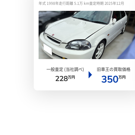
年式 1998年
走行距離 5.1万 km
査定時期 2025年12月
一般査定 (当社調べ)
旧車王の買取価格
350
228
万円
万円