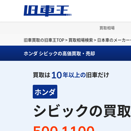
買取相場
旧車買取の旧車王TOP
>
買取相場検索
>
日本車のメーカー
ホンダ シビックの高価買取・売却
10
買取は
年以上の
旧車だけ
ホンダ
シビックの買取