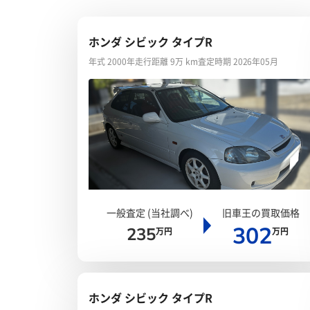
ホンダ シビック タイプR
年式 2000年
走行距離 9万 km
査定時期 2026年05月
一般査定 (当社調べ)
旧車王の買取価格
302
235
万円
万円
ホンダ シビック タイプR