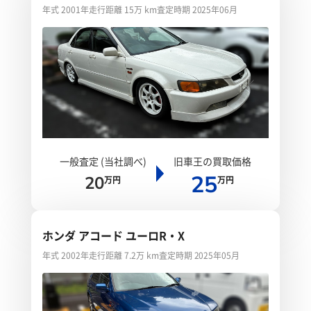
年式 2001年
走行距離 15万 km
査定時期 2025年06月
一般査定 (当社調べ)
旧車王の買取価格
25
20
万円
万円
ホンダ アコード ユーロR・X
年式 2002年
走行距離 7.2万 km
査定時期 2025年05月