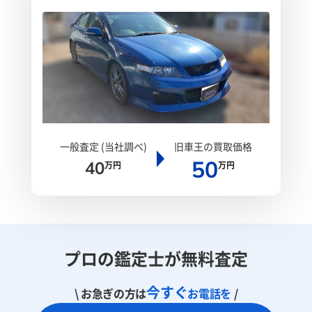
一般査定 (当社調べ)
旧車王の買取価格
50
40
万円
万円
プロの鑑定士が無料査定
今すぐ
\ お急ぎの方は
お電話を
/