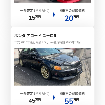
一般査定 (当社調べ)
旧車王の買取価格
20
15
万円
万円
ホンダ アコード ユーロR
年式 2000年
走行距離 9.5万 km
査定時期 2025年03月
一般査定 (当社調べ)
旧車王の買取価格
55
45
万円
万円