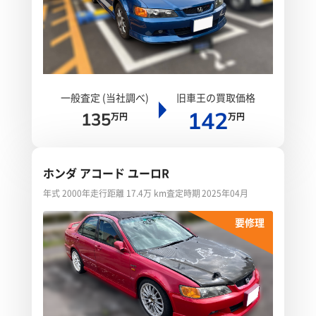
一般査定 (当社調べ)
旧車王の買取価格
142
135
万円
万円
ホンダ アコード ユーロR
年式 2000年
走行距離 17.4万 km
査定時期 2025年04月
要修理