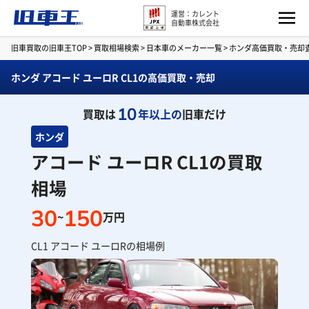
運営：カレント
自動車株式会社
旧車買取の旧車王TOP
>
買取相場検索
>
日本車のメーカー一覧
>
ホンダ高価買取・売却
ホンダ アコード ユーロR CL1の高価買取・売却
10
買取は
年以上の
旧車だけ
ホンダ
アコード ユーロR CL1の買取
相場
30
150
~
万円
CL1 アコード ユーロRの相場例