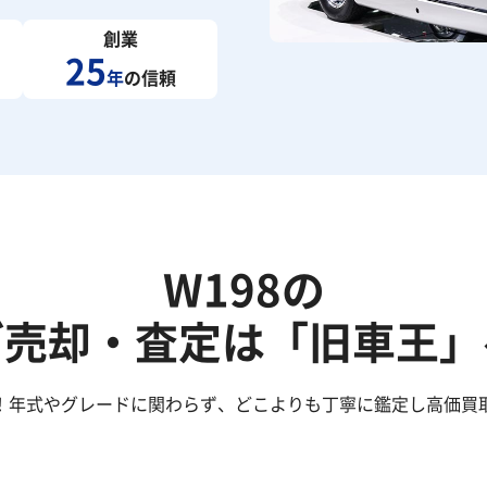
創業
25
年
の信頼
W198の
ご売却・査定は「旧車王」
た！年式やグレードに関わらず、どこよりも丁寧に鑑定し高価買