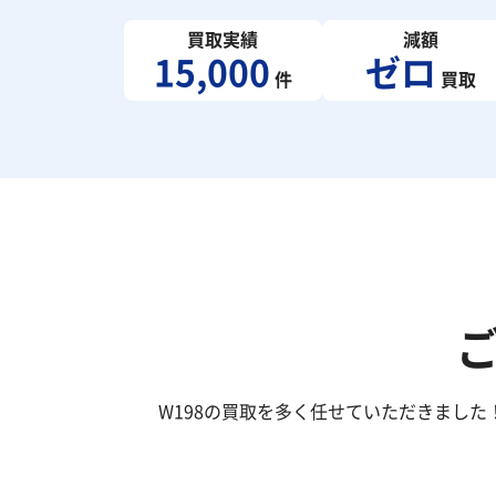
買取実績
減額
15,000
ゼロ
件
買取
W198の買取を多く任せていただきまし