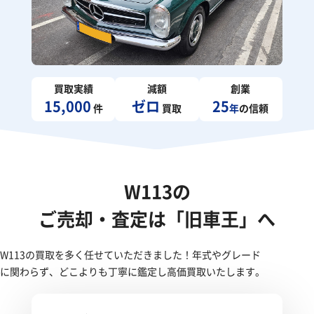
買取実績
減額
創業
15,000
ゼロ
25
件
買取
年
の信頼
W113の
ご売却・査定は「旧車王」へ
W113の買取を多く任せていただきました！年式やグレード
に関わらず、どこよりも丁寧に鑑定し高価買取いたします。