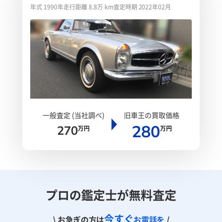
年式 1990年
走行距離 8.8万 km
査定時期 2022年02月
一般査定 (当社調べ)
旧車王の買取価格
280
270
万円
万円
プロの鑑定士が無料査定
今すぐ
\ お急ぎの方は
お電話を
/