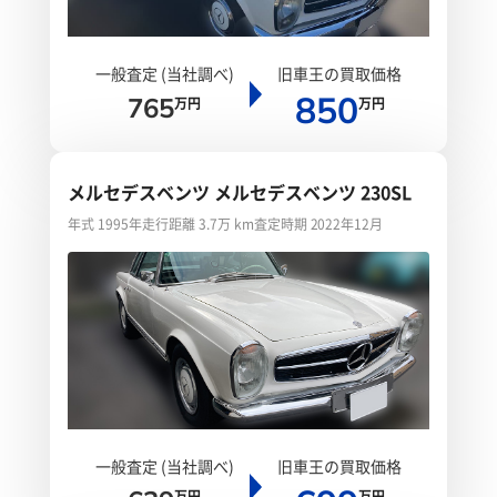
一般査定 (当社調べ)
旧車王の買取価格
850
765
万円
万円
メルセデスベンツ メルセデスベンツ 230SL
年式 1995年
走行距離 3.7万 km
査定時期 2022年12月
一般査定 (当社調べ)
旧車王の買取価格
万円
万円