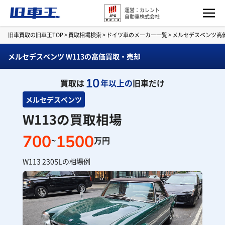
運営：カレント
自動車株式会社
旧車買取の旧車王TOP
>
買取相場検索
>
ドイツ車のメーカー一覧
>
メルセデスベンツ高
メルセデスベンツ W113の高価買取・売却
10
買取は
年以上の
旧車だけ
メルセデスベンツ
W113の買取相場
700
1500
~
万円
W113 230SLの相場例