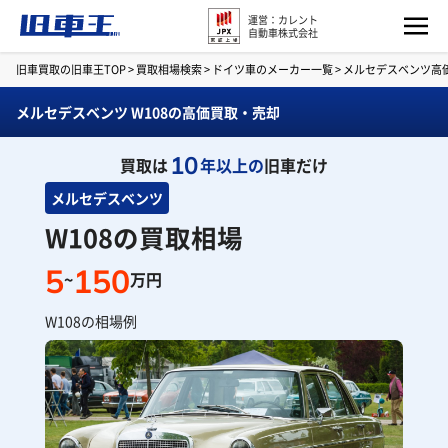
運営：カレント
自動車株式会社
旧車買取の旧車王TOP
>
買取相場検索
>
ドイツ車のメーカー一覧
>
メルセデスベンツ高
メルセデスベンツ W108の高価買取・売却
10
買取は
年以上の
旧車だけ
メルセデスベンツ
W108の買取相場
5
150
~
万円
W108の相場例