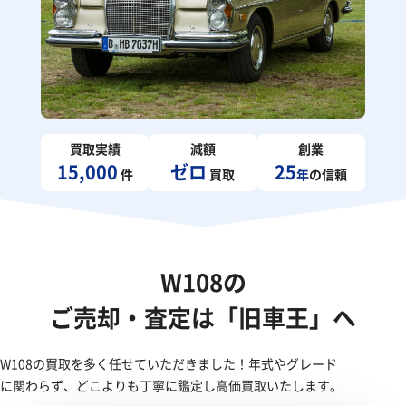
買取実績
減額
創業
15,000
ゼロ
25
件
買取
年
の信頼
W108の
ご売却・査定は「旧車王」へ
W108の買取を多く任せていただきました！年式やグレード
に関わらず、どこよりも丁寧に鑑定し高価買取いたします。