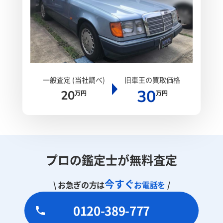
一般査定 (当社調べ)
旧車王の買取価格
30
20
万円
万円
プロの鑑定士が無料査定
今すぐ
\ お急ぎの方は
お電話を
/
0120-389-777