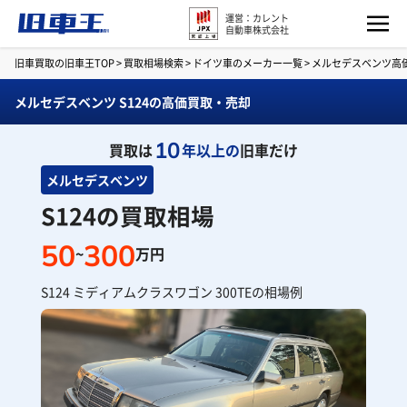
運営：カレント
自動車株式会社
旧車買取の旧車王TOP
>
買取相場検索
>
ドイツ車のメーカー一覧
>
メルセデスベンツ高
メルセデスベンツ S124の高価買取・売却
10
買取は
年以上の
旧車だけ
メルセデスベンツ
S124の買取相場
50
300
~
万円
S124 ミディアムクラスワゴン 300TEの相場例