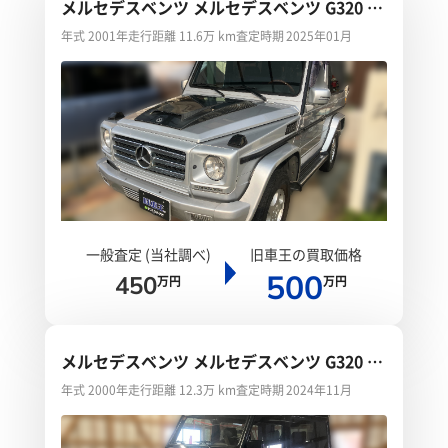
メルセデスベンツ メルセデスベンツ G320 シ
ョート
年式 2001年
走行距離 11.6万 km
査定時期 2025年01月
一般査定 (当社調べ)
旧車王の買取価格
500
450
万円
万円
メルセデスベンツ メルセデスベンツ G320 シ
ョート
年式 2000年
走行距離 12.3万 km
査定時期 2024年11月