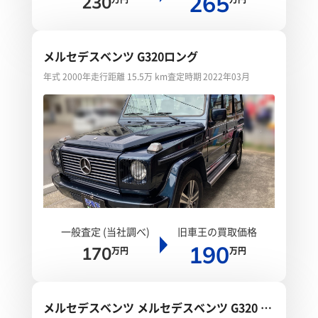
265
230
メルセデスベンツ G320ロング
年式 2000年
走行距離 15.5万 km
査定時期 2022年03月
一般査定 (当社調べ)
旧車王の買取価格
190
170
万円
万円
メルセデスベンツ メルセデスベンツ G320 シ