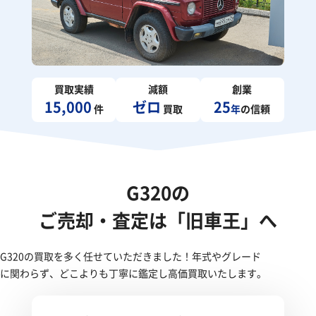
買取実績
減額
創業
15,000
ゼロ
25
件
買取
年
の信頼
G320の
ご売却・査定は「旧車王」へ
G320の買取を多く任せていただきました！年式やグレード
に関わらず、どこよりも丁寧に鑑定し高価買取いたします。