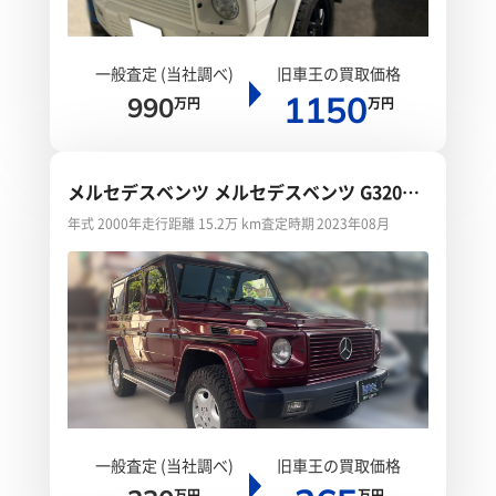
一般査定 (当社調べ)
旧車王の買取価格
1150
990
万円
万円
メルセデスベンツ メルセデスベンツ G320ロ
ング
年式 2000年
走行距離 15.2万 km
査定時期 2023年08月
一般査定 (当社調べ)
旧車王の買取価格
万円
万円