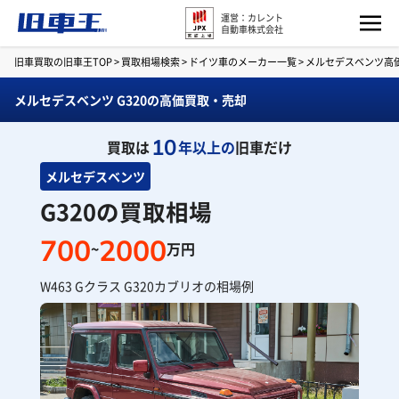
運営：カレント
自動車株式会社
旧車買取の旧車王TOP
>
買取相場検索
>
ドイツ車のメーカー一覧
>
メルセデスベンツ高
メルセデスベンツ G320の高価買取・売却
10
買取は
年以上の
旧車だけ
メルセデスベンツ
G320の買取相場
700
2000
~
万円
W463 Gクラス G320カブリオの相場例