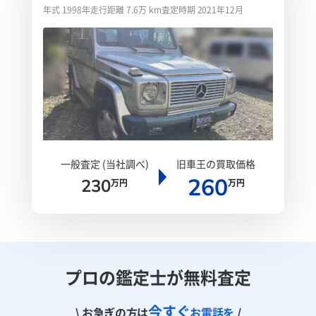
ョート
年式 1998年
走行距離 7.6万 km
査定時期 2021年12月
一般査定 (当社調べ)
旧車王の買取価格
260
230
万円
万円
プロの鑑定士が無料査定
今すぐ
\ お急ぎの方は
お電話を
/