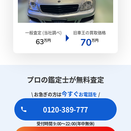
一般査定 (当社調べ)
旧車王の買取価格
70
63
万円
万円
プロの鑑定士が無料査定
今すぐ
\ お急ぎの方は
お電話を
/
0120-389-777
受付時間 9:00～22:00(年中無休)