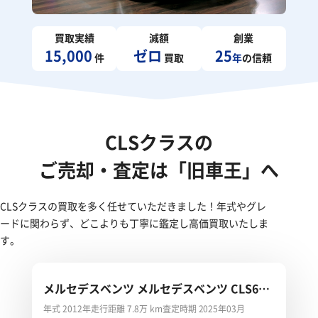
買取実績
減額
創業
15,000
ゼロ
25
件
買取
年
の信頼
CLSクラスの
ご売却・査定は「旧車王」へ
CLSクラスの買取を多く任せていただきました！年式やグレ
ードに関わらず、どこよりも丁寧に鑑定し高価買取いたしま
す。
メルセデスベンツ メルセデスベンツ CLS63
AMG
年式 2012年
走行距離 7.8万 km
査定時期 2025年03月