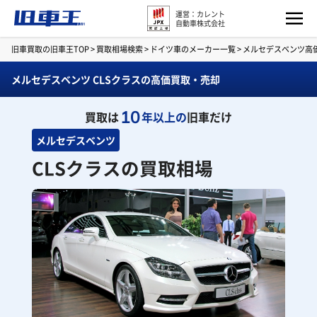
運営：カレント
自動車株式会社
旧車買取の旧車王TOP
>
買取相場検索
>
ドイツ車のメーカー一覧
>
メルセデスベンツ高
メルセデスベンツ CLSクラスの高価買取・売却
10
買取は
年以上の
旧車だけ
メルセデスベンツ
CLSクラスの買取相場