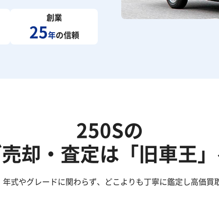
創業
25
年
の信頼
250Sの
ご売却・査定は「旧車王」
た！年式やグレードに関わらず、どこよりも丁寧に鑑定し高価買