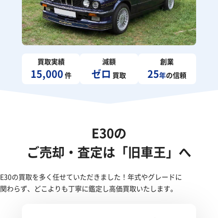
買取実績
減額
創業
15,000
ゼロ
25
件
買取
年
の信頼
E30の
ご売却・査定は「旧車王」へ
E30の買取を多く任せていただきました！年式やグレードに
関わらず、どこよりも丁寧に鑑定し高価買取いたします。