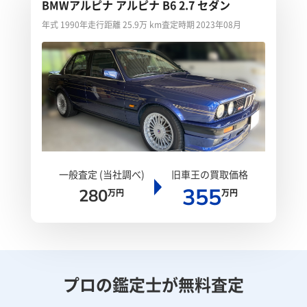
BMWアルピナ アルピナ B6 2.7 セダン
年式 1990年
走行距離 25.9万 km
査定時期 2023年08月
一般査定 (当社調べ)
旧車王の買取価格
355
280
万円
万円
プロの鑑定士が無料査定