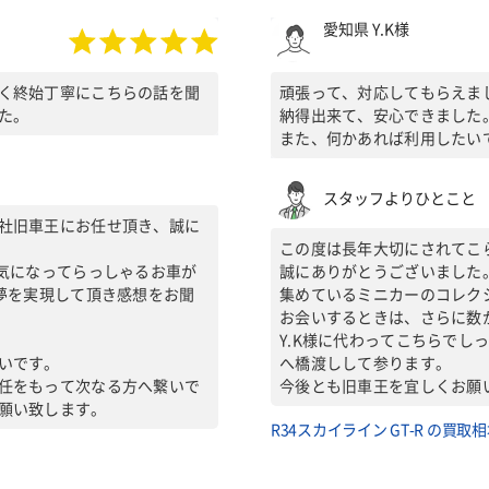
愛知県 Y.K様
く終始丁寧にこちらの話を聞
頑張って、対応してもらえま
た。
納得出来て、安心できました
また、何かあれば利用したい
スタッフよりひとこと
社旧車王にお任せ頂き、誠に
この度は長年大切にされてこ
次気になってらっしゃるお車が
誠にありがとうございました
の夢を実現して頂き感想をお聞
集めているミニカーのコレク
お会いするときは、さらに数
Y.K様に代わってこちらでし
いです。
へ橋渡しして参ります。
任をもって次なる方へ繋いで
今後とも旧車王を宜しくお願
願い致します。
R34スカイライン GT-R の買取