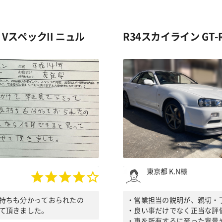
式 VスペックII ニュル
R34スカイライン GT-
東京都 K.N様
持ちも分かっておられたの
・営業担当の説明が、親切・
て頂きました。
・良い事だけでなく正当な評
・車を所有するに至った背景