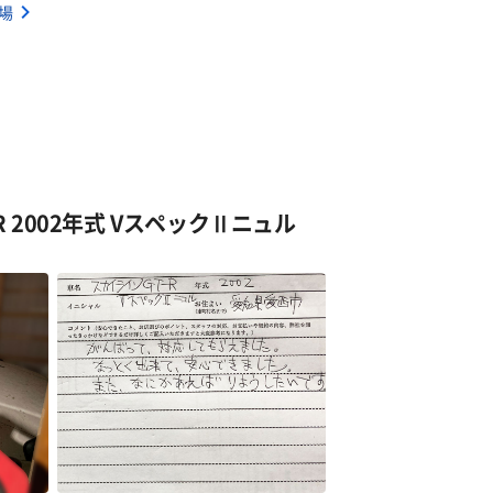
相場
R 2002年式 VスペックⅡニュル