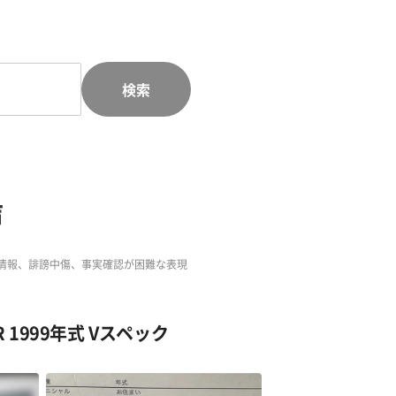
検索
声
情報、誹謗中傷、事実確認が困難な表現
R 1999年式 Vスペック