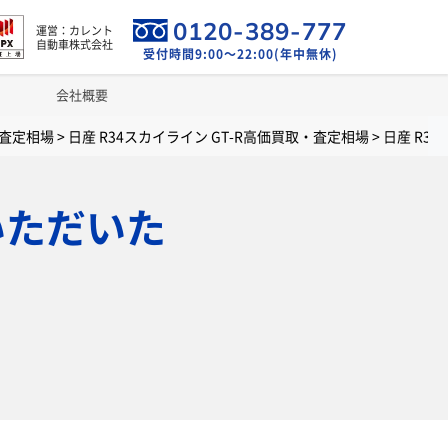
0120-389-777
運営：カレント
自動車株式会社
受付時間9:00～22:00(年中無休)
会社概要
・査定相場
>
日産 R34スカイライン GT-R高価買取・査定相場
>
日産 R3
いただいた