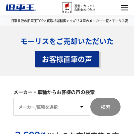
運営：カレント
自動車株式会社
旧車買取の旧車王TOP
>
買取相場検索
>
イギリス車のメーカー一覧
>
モーリス高価
モーリスをご売却いただいた
お客様直筆の声
メーカー・車種からお客様の声の検索
検索
メーカー/車種を選択