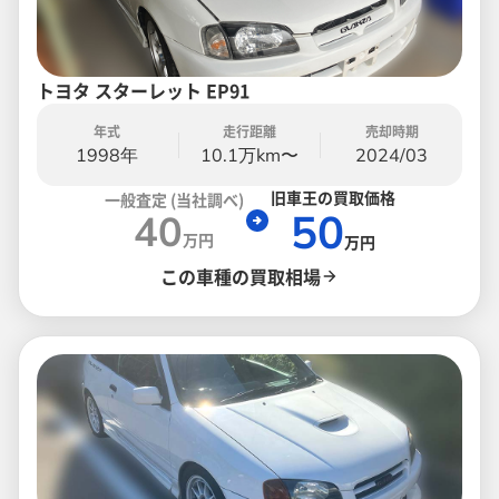
トヨタ スターレット EP91
年式
走行距離
売却時期
1998年
10.1万km〜
2024/03
旧車王の買取価格
一般査定 (当社調べ)
50
40
万円
万円
この車種の買取相場