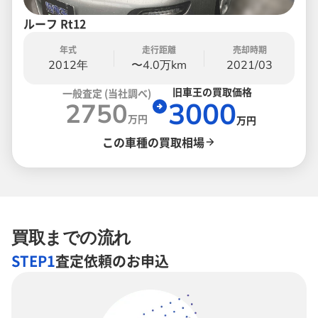
ルーフ Rt12
年式
走行距離
売却時期
2012年
〜4.0万km
2021/03
旧車王の買取価格
一般査定 (当社調べ)
3000
2750
万円
万円
この車種の買取相場
買取までの流れ
STEP1
査定依頼のお申込