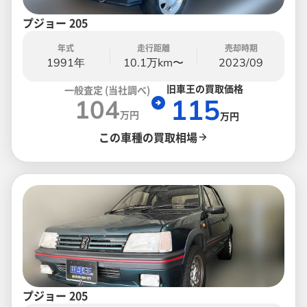
プジョー 205
年式
走行距離
売却時期
1991年
10.1万km〜
2023/09
旧車王の買取価格
一般査定 (当社調べ)
115
104
万円
万円
この車種の買取相場
プジョー 205