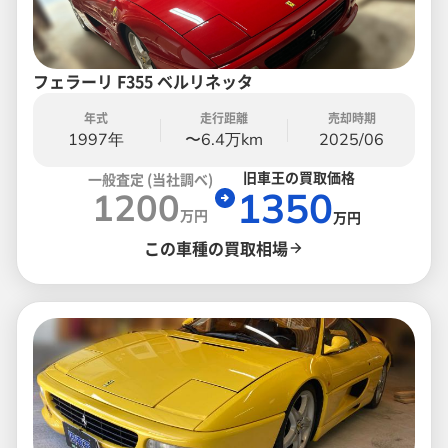
フェラーリ F355 ベルリネッタ
年式
走行距離
売却時期
1997年
〜6.4万km
2025/06
旧車王の買取価格
一般査定 (当社調べ)
1350
1200
万円
万円
この車種の買取相場